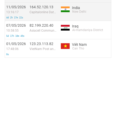
11/05/2026
164.52.120.13
India
New Delhi
13:16:17
Capitalonline Data Service (HK) Co
4d 2h 17m 22s
07/05/2026
82.199.220.40
Iraq
Al-Hamdaniya District
10:58:55
Asiacell Communications Pjsc
5d 17h 10m 49s
01/05/2026
123.23.113.82
Viêt Nam
Can Tho
17:48:06
VietNam Post and Telecom Corporation
0s