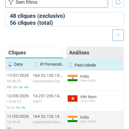
48
cliques (exclusivo)
56
cliques (total)
1
Cliques
Análises
Data
IP/fornecedor
País/cidade
17/07/2026
164.52.120.13:63762
India
New Delhi
04:08:53
Capitalonline Data Service (HK) Co
65d 12h 14m 43s
12/05/2026
14.237.230.149:59065
Viêt Nam
Châu Đốc
15:54:10
VNPT
1d 2h 37m 29s
11/05/2026
164.52.120.14
India
New Delhi
13:16:41
Capitalonline Data Service (HK) Co
24s