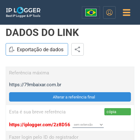
Best IP Logger & IP Tools
DADOS DO LINK
Exportação de dados
Referência máxima
https://79mbaixar.com.br
Alterar a referência final
Esta é sua breve referência
cópia
https://iplogger.com/2z8D56
Fazer login pelo ID do registrador