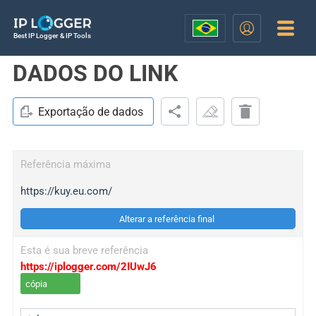
Best IP Logger & IP Tools
DADOS DO LINK
Exportação de dados
Referência máxima
https://kuy.eu.com/
Alterar a referência final
Esta é sua breve referência
https://iplogger.com/2IUwJ6
cópia