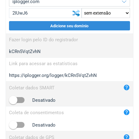
Adicione seu domínio
iplogger.org
upgrade
Fazer login pelo ID do registrador
wl.gl
upgrade
kCRn5VqtZvhN
ed.tc
upgrade
bc.ax
upgrade
Link para acessar as estatísticas
https://iplogger.org/logger/kCRn5VqtZvhN
iplogger.com
maper.info
Coletar dados SMART
iplogger.co
Desativado
2no.co
Coleta de consentimentos
yip.su
iplogger.info
Desativado
iplog.co
Coletar dados de GPS