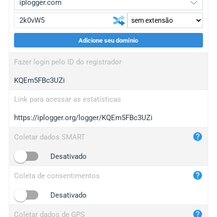
Adicione seu domínio
iplogger.org
upgrade
Fazer login pelo ID do registrador
wl.gl
upgrade
KQEm5FBc3UZi
ed.tc
upgrade
bc.ax
upgrade
Link para acessar as estatísticas
https://iplogger.org/logger/KQEm5FBc3UZi
iplogger.com
maper.info
Coletar dados SMART
iplogger.co
Desativado
2no.co
Coleta de consentimentos
yip.su
iplogger.info
Desativado
iplog.co
Coletar dados de GPS