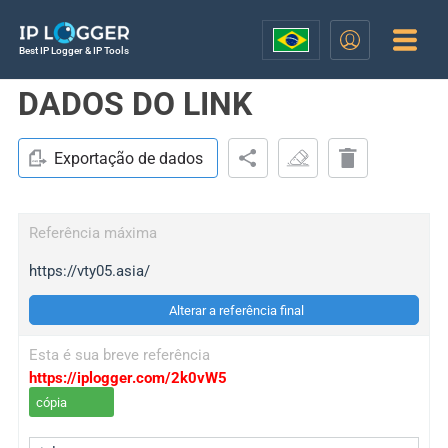
Best IP Logger & IP Tools
DADOS DO LINK
Exportação de dados
Referência máxima
https://vty05.asia/
Alterar a referência final
Esta é sua breve referência
https://iplogger.com/2k0vW5
cópia