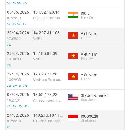
1d 18h 56m 42s
05/05/2026
164.52.120.14
India
New Delhi
01:25:19
Capitalonline Data Service (HK) Co
5d 11h 55m 8s
29/04/2026
14.227.31.103
Viêt Nam
Hanoi
13:30:11
VNPT
11s
29/04/2026
14.185.88.39
Viêt Nam
Phù Mỹ
13:30:00
VNPT
22s
29/04/2026
123.23.28.68
Viêt Nam
Hanoi
13:29:38
VietNam Post and Telecom Corporation
21d 19h 2m 37s
07/04/2026
13.52.178.23
Stadoù-Unanet
San Jose
18:27:01
Amazon.com, Inc.
42d 10h 31m 43s
24/02/2026
140.213.187.109
Indonezia
Jimbaran
07:55:18
PT Excelcomindo Pratama
27s