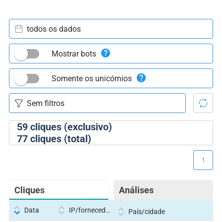
todos os dados
Mostrar bots
Somente os unicórnios
59
cliques (exclusivo)
77
cliques (total)
1
Cliques
Análises
Data
IP/fornecedor
País/cidade