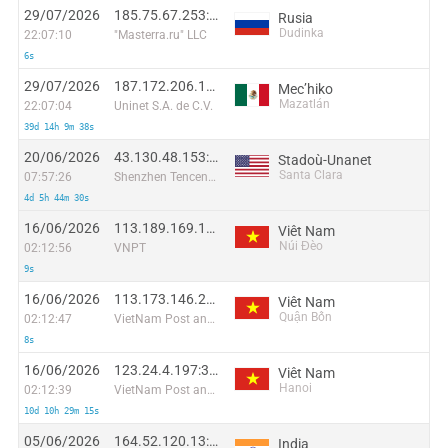
29/07/2026
185.75.67.253:50455
Rusia
Dudinka
22:07:10
"Masterra.ru" LLC
6s
29/07/2026
187.172.206.116:33278
Mecʼhiko
Mazatlán
22:07:04
Uninet S.A. de C.V.
39d 14h 9m 38s
20/06/2026
43.130.48.153:34833
Stadoù-Unanet
Santa Clara
07:57:26
Shenzhen Tencent Computer Systems Company Limited
4d 5h 44m 30s
16/06/2026
113.189.169.117:56041
Viêt Nam
Núi Đèo
02:12:56
VNPT
9s
16/06/2026
113.173.146.241:42286
Viêt Nam
Quận Bốn
02:12:47
VietNam Post and Telecom Corporation
8s
16/06/2026
123.24.4.197:35120
Viêt Nam
Hanoi
02:12:39
VietNam Post and Telecom Corporation
10d 10h 29m 15s
05/06/2026
164.52.120.13:5495
India