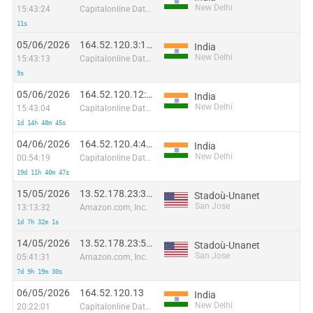
New Delhi
15:43:24
Capitalonline Data Service (HK) Co
11s
05/06/2026
164.52.120.3:18446
India
New Delhi
15:43:13
Capitalonline Data Service (HK) Co
9s
05/06/2026
164.52.120.12:12502
India
New Delhi
15:43:04
Capitalonline Data Service (HK) Co
1d 14h 48m 45s
04/06/2026
164.52.120.4:4544
India
New Delhi
00:54:19
Capitalonline Data Service (HK) Co
19d 11h 40m 47s
15/05/2026
13.52.178.23:34322
Stadoù-Unanet
San Jose
13:13:32
Amazon.com, Inc.
1d 7h 32m 1s
14/05/2026
13.52.178.23:54854
Stadoù-Unanet
San Jose
05:41:31
Amazon.com, Inc.
7d 9h 19m 30s
06/05/2026
164.52.120.13
India
New Delhi
20:22:01
Capitalonline Data Service (HK) Co