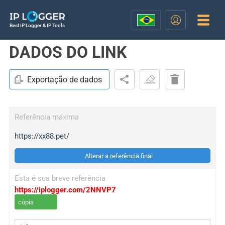
Best IP Logger & IP Tools
DADOS DO LINK
Exportação de dados
Referência máxima
https://xx88.pet/
Alterar a referência final
Esta é sua breve referência
https://iplogger.com/2NNVP7
cópia