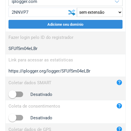
Adicione seu domínio
iplogger.org
upgrade
Fazer login pelo ID do registrador
wl.gl
upgrade
SFUf5m04eLBr
ed.tc
upgrade
bc.ax
upgrade
Link para acessar as estatísticas
https://iplogger.org/logger/SFUf5m04eLBr
iplogger.com
maper.info
Coletar dados SMART
iplogger.co
Desativado
2no.co
Coleta de consentimentos
yip.su
iplogger.info
Desativado
iplog.co
Coletar dados de GPS