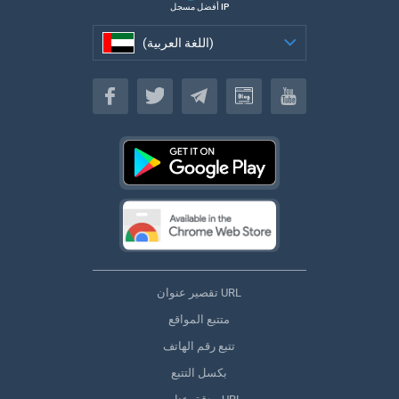
أفضل مسجل IP
(اللغة العربية)
(اللغة العربية)
تقصير عنوان URL
متتبع المواقع
تتبع رقم الهاتف
بكسل التتبع