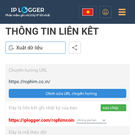
Phần mềm ghi nhật ký IP tốt nhất
THÔNG TIN LIÊN KẾT
Xuất dữ liệu
Chuyển hướng URL
https://rophim.co.in/
Chỉnh sửa URL chuyển hướng
Đây là liên kết ghi nhật ký của bạn
sao chép
https://iplogger.com/rophimcoin
Đây là mã theo dõi