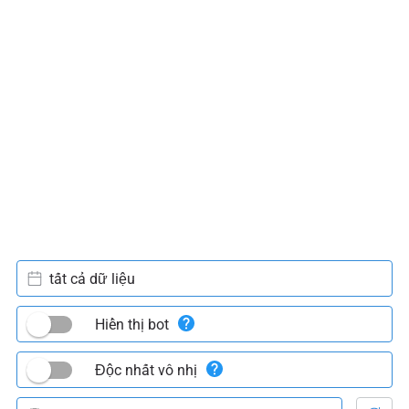
tất cả dữ liệu
Hiển thị bot
Độc nhất vô nhị