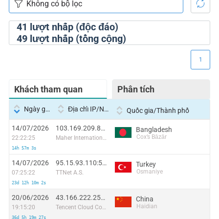
41
lượt nhấp (độc đáo)
49
lượt nhấp (tổng cộng)
1
Khách tham quan
Phân tích
Ngày giờ
Địa chỉ IP/Nhà cung cấp dịch vụ
Quốc gia/Thành phố
14/07/2026
103.169.209.82:44734
Bangladesh
Cox’s Bāzār
22:22:25
Maher International
14h 57m 3s
14/07/2026
95.15.93.110:58560
Turkey
Osmaniye
07:25:22
TTNet A.S.
23d 12h 10m 2s
20/06/2026
43.166.222.250:60263
China
Haidian
19:15:20
Tencent Cloud Computing (Beijing) Co
36d 5h 19m 27s