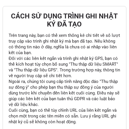
CÁCH SỬ DỤNG TRÌNH GHI NHẬT
KÝ ĐÃ TẠO
Trên trang này, bạn có thể xem thống kê chi tiết về số lượt
truy cập vào trình ghi nhật ký mà bạn đã tạo. Nếu không
có thông tin nào ở đây, nghĩa là chưa có ai nhấp vào liên
kết của bạn.
Đối với các liên kết ngắn và trình ghi nhật ký GPS, bạn có
thể kích hoạt tùy chọn bổ sung "Thu thập dữ liệu SMART"
và "Thu thập dữ liệu GPS". Trong trường hợp này, thông tin
về người truy cập sẽ chi tiết hơn.
Ngoài ra, chúng tôi cung cấp tính năng độc đáo "Thu thập
sự đồng ý" cho phép bạn thu thập sự đồng ý của người
dùng trước khi chuyển đến liên kết cuối cùng. Điều này sẽ
giúp các liên kết của bạn tuân thủ GDPR và các luật bảo
vệ dữ liệu khác.
Cuối cùng, bạn có thể tùy chỉnh URL của liên kết ngắn và
chọn một trong các tên miền có sẵn. Lưu ý rằng URL ghi
nhật ký cũ sẽ không còn hoạt động.