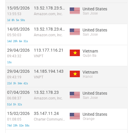
15/05/2026
13.52.178.23:57718
United States
San Jose
13:55:53
Amazon.com, Inc.
1d 8h 5m 50s
14/05/2026
13.52.178.23:44440
United States
San Jose
05:50:03
Amazon.com, Inc.
14d 20h 6m 31s
29/04/2026
113.177.116.21
Vietnam
Quận Ba
09:43:32
VNPT
13s
29/04/2026
14.185.194.143
Vietnam
Hanoi
09:43:19
VNPT
22d 3h 34m 42s
07/04/2026
13.52.178.23
United States
San Jose
06:08:37
Amazon.com, Inc.
51d 5h 32s
15/02/2026
35.147.11.24
United States
Orange
01:08:05
Charter Communications
74d 19h 32m 58s