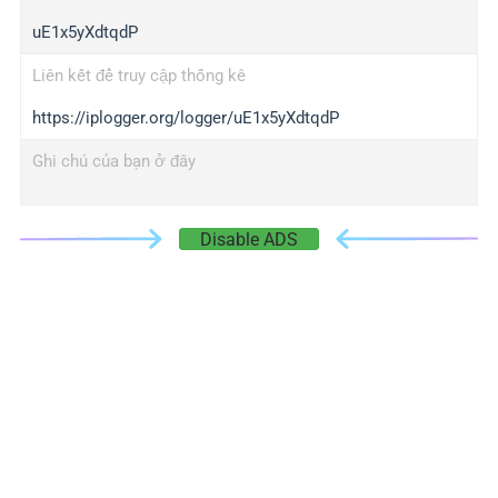
uE1x5yXdtqdP
Liên kết để truy cập thống kê
https://iplogger.org/logger/uE1x5yXdtqdP
Ghi chú của bạn ở đây
Disable ADS