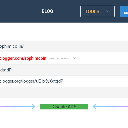
BLOG
TOOLS
C
rophim.co.in/
/iplogger.com/rophimcoin
XdtqdP
/iplogger.org/logger/uE1x5yXdtqdP
Disable ADS