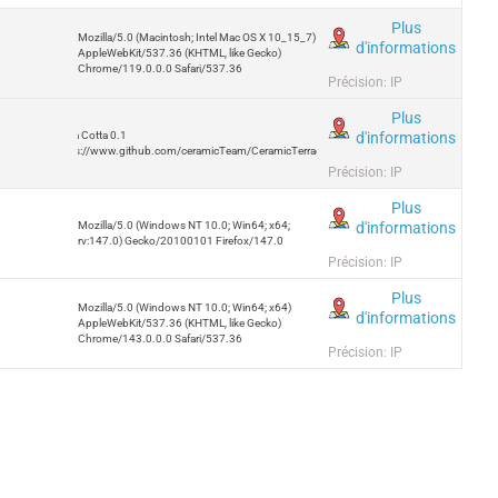
Plus
Mozilla/5.0 (Macintosh; Intel Mac OS X 10_15_7)
d'informations
AppleWebKit/537.36 (KHTML, like Gecko)
Chrome/119.0.0.0 Safari/537.36
Précision: IP
Plus
d'informations
Terra Cotta 0.1
https://www.github.com/ceramicTeam/CeramicTerracotta
Précision: IP
Plus
d'informations
Mozilla/5.0 (Windows NT 10.0; Win64; x64;
rv:147.0) Gecko/20100101 Firefox/147.0
Précision: IP
Plus
Mozilla/5.0 (Windows NT 10.0; Win64; x64)
d'informations
AppleWebKit/537.36 (KHTML, like Gecko)
Chrome/143.0.0.0 Safari/537.36
Précision: IP