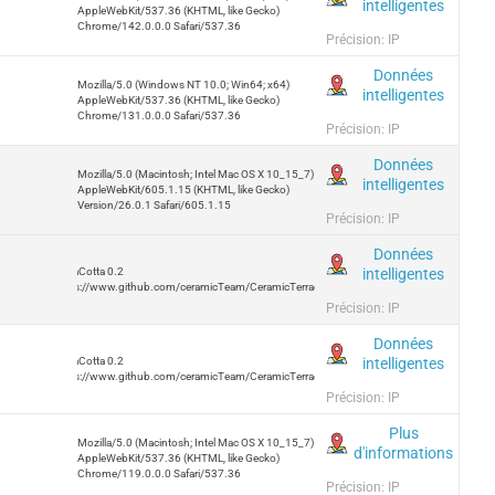
intelligentes
AppleWebKit/537.36 (KHTML, like Gecko)
Chrome/142.0.0.0 Safari/537.36
Précision: IP
Données
Mozilla/5.0 (Windows NT 10.0; Win64; x64)
intelligentes
AppleWebKit/537.36 (KHTML, like Gecko)
Chrome/131.0.0.0 Safari/537.36
Précision: IP
Données
Mozilla/5.0 (Macintosh; Intel Mac OS X 10_15_7)
intelligentes
AppleWebKit/605.1.15 (KHTML, like Gecko)
Version/26.0.1 Safari/605.1.15
Précision: IP
Données
intelligentes
TerraCotta 0.2
https://www.github.com/ceramicTeam/CeramicTerracotta
Précision: IP
Données
intelligentes
TerraCotta 0.2
https://www.github.com/ceramicTeam/CeramicTerracotta
Précision: IP
Plus
Mozilla/5.0 (Macintosh; Intel Mac OS X 10_15_7)
d'informations
AppleWebKit/537.36 (KHTML, like Gecko)
Chrome/119.0.0.0 Safari/537.36
Précision: IP