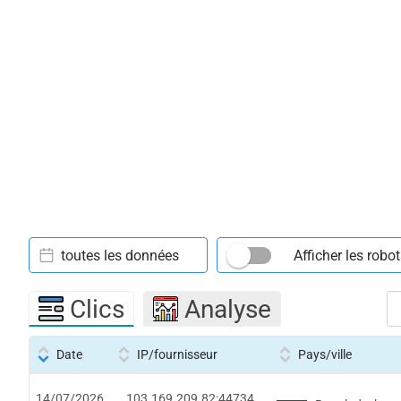
toutes les données
Afficher les robo
Clics
Analyse
Date
IP/fournisseur
Pays/ville
14/07/2026
103.169.209.82:44734