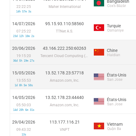
Bangladesh
Cox’s Bāzār
22:22:25
Maher International
14h 57m 3s
14/07/2026
95.15.93.110:58560
Turquie
Osmaniye
07:25:22
TTNet A.S.
23d 12h 10m 2s
20/06/2026
43.166.222.250:60263
Chine
Haidian
19:15:20
Tencent Cloud Computing (Beijing) Co
36d 5h 19m 27s
15/05/2026
13.52.178.23:57718
États-Unis
San Jose
13:55:53
Amazon.com, Inc.
1d 8h 5m 50s
14/05/2026
13.52.178.23:44440
États-Unis
San Jose
05:50:03
Amazon.com, Inc.
14d 20h 6m 31s
29/04/2026
113.177.116.21
Vietnam
Quận Ba
09:43:32
VNPT
13s