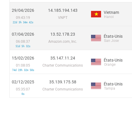
29/04/2026
14.185.194.143
Vietnam
Hanoi
09:43:19
VNPT
22d 3h 34m 42s
07/04/2026
13.52.178.23
États-Unis
San Jose
06:08:37
Amazon.com, Inc.
51d 5h 32s
15/02/2026
35.147.11.24
États-Unis
Orange
01:08:05
Charter Communications
74d 19h 32m 58s
02/12/2025
35.139.175.58
États-Unis
Tampa
05:35:07
Charter Communications
0s