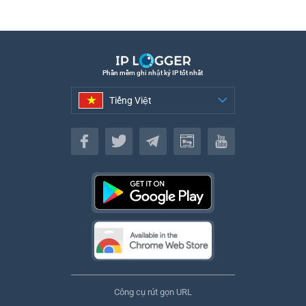
Phần mềm ghi nhật ký IP tốt nhất
Tiếng Việt
Tiếng Việt
Công cụ rút gọn URL