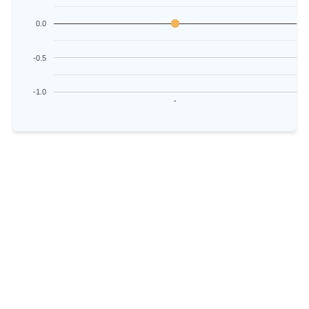
0.0
-0.5
-1.0
-