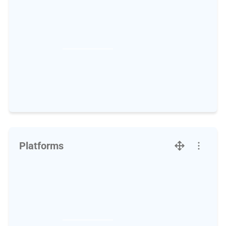
Platforms