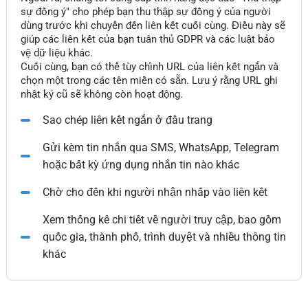
sự đồng ý" cho phép bạn thu thập sự đồng ý của người
dùng trước khi chuyển đến liên kết cuối cùng. Điều này sẽ
giúp các liên kết của bạn tuân thủ GDPR và các luật bảo
vệ dữ liệu khác.
Cuối cùng, bạn có thể tùy chỉnh URL của liên kết ngắn và
chọn một trong các tên miền có sẵn. Lưu ý rằng URL ghi
nhật ký cũ sẽ không còn hoạt động.
Sao chép liên kết ngắn ở đầu trang
Gửi kèm tin nhắn qua SMS, WhatsApp, Telegram
hoặc bất kỳ ứng dụng nhắn tin nào khác
Chờ cho đến khi người nhận nhấp vào liên kết
Xem thống kê chi tiết về người truy cập, bao gồm
quốc gia, thành phố, trình duyệt và nhiều thông tin
khác