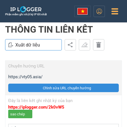
Phần mềm ghi nhật ký IP tốt nhất
THÔNG TIN LIÊN KẾT
Xuất dữ liệu
Chuyển hướng URL
https://vty05.asia/
Chỉnh sửa URL chuyển hướng
Đây là liên kết ghi nhật ký của bạn
https://iplogger.com/2k0vW5
sao chép