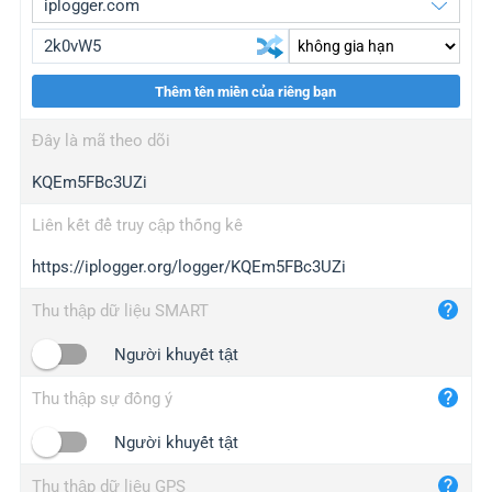
Thêm tên miền của riêng bạn
iplogger.org
upgrade
Đây là mã theo dõi
wl.gl
upgrade
KQEm5FBc3UZi
ed.tc
upgrade
bc.ax
upgrade
Liên kết để truy cập thống kê
https://iplogger.org/logger/KQEm5FBc3UZi
iplogger.com
maper.info
Thu thập dữ liệu SMART
iplogger.co
Người khuyết tật
2no.co
Thu thập sự đồng ý
yip.su
iplogger.info
Người khuyết tật
iplog.co
Thu thập dữ liệu GPS