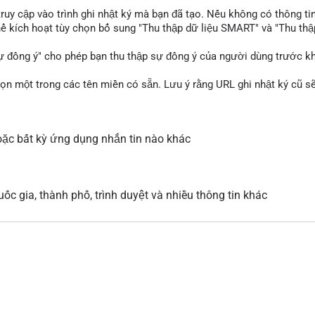
 truy cập vào trình ghi nhật ký mà bạn đã tạo. Nếu không có thông ti
thể kích hoạt tùy chọn bổ sung "Thu thập dữ liệu SMART" và "Thu thậ
ự đồng ý" cho phép bạn thu thập sự đồng ý của người dùng trước khi
họn một trong các tên miền có sẵn. Lưu ý rằng URL ghi nhật ký cũ 
ặc bất kỳ ứng dụng nhắn tin nào khác
ốc gia, thành phố, trình duyệt và nhiều thông tin khác