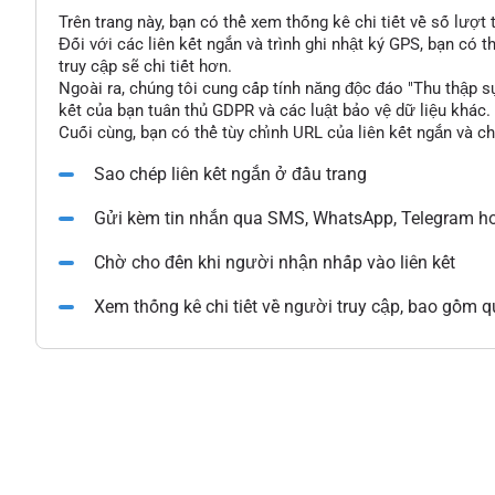
Trên trang này, bạn có thể xem thống kê chi tiết về số lượt
Đối với các liên kết ngắn và trình ghi nhật ký GPS, bạn có 
truy cập sẽ chi tiết hơn.
Ngoài ra, chúng tôi cung cấp tính năng độc đáo "Thu thập s
kết của bạn tuân thủ GDPR và các luật bảo vệ dữ liệu khác.
Cuối cùng, bạn có thể tùy chỉnh URL của liên kết ngắn và c
Sao chép liên kết ngắn ở đầu trang
Gửi kèm tin nhắn qua SMS, WhatsApp, Telegram ho
Chờ cho đến khi người nhận nhấp vào liên kết
Xem thống kê chi tiết về người truy cập, bao gồm qu