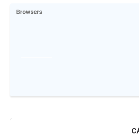
Browsers
C