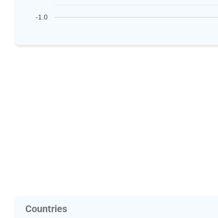
-1.0
Countries