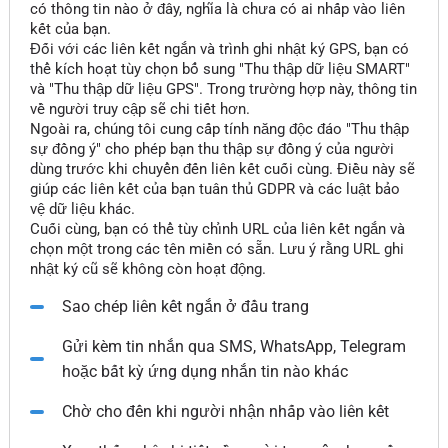
có thông tin nào ở đây, nghĩa là chưa có ai nhấp vào liên
kết của bạn.
Đối với các liên kết ngắn và trình ghi nhật ký GPS, bạn có
thể kích hoạt tùy chọn bổ sung "Thu thập dữ liệu SMART"
và "Thu thập dữ liệu GPS". Trong trường hợp này, thông tin
về người truy cập sẽ chi tiết hơn.
Ngoài ra, chúng tôi cung cấp tính năng độc đáo "Thu thập
sự đồng ý" cho phép bạn thu thập sự đồng ý của người
dùng trước khi chuyển đến liên kết cuối cùng. Điều này sẽ
giúp các liên kết của bạn tuân thủ GDPR và các luật bảo
vệ dữ liệu khác.
Cuối cùng, bạn có thể tùy chỉnh URL của liên kết ngắn và
chọn một trong các tên miền có sẵn. Lưu ý rằng URL ghi
nhật ký cũ sẽ không còn hoạt động.
Sao chép liên kết ngắn ở đầu trang
Gửi kèm tin nhắn qua SMS, WhatsApp, Telegram
hoặc bất kỳ ứng dụng nhắn tin nào khác
Chờ cho đến khi người nhận nhấp vào liên kết