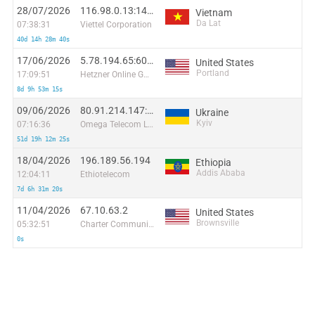
28/07/2026
116.98.0.13:14573
Vietnam
Da Lat
07:38:31
Viettel Corporation
40d 14h 28m 40s
17/06/2026
5.78.194.65:60912
United States
Portland
17:09:51
Hetzner Online GmbH
8d 9h 53m 15s
09/06/2026
80.91.214.147:49116
Ukraine
Kyiv
07:16:36
Omega Telecom LLC
51d 19h 12m 25s
18/04/2026
196.189.56.194
Ethiopia
Addis Ababa
12:04:11
Ethiotelecom
7d 6h 31m 20s
11/04/2026
67.10.63.2
United States
Brownsville
05:32:51
Charter Communications
0s