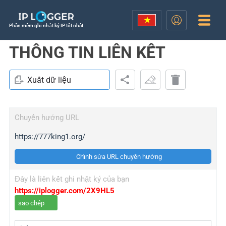
Phần mềm ghi nhật ký IP tốt nhất
THÔNG TIN LIÊN KẾT
Xuất dữ liệu
Chuyển hướng URL
https://777king1.org/
Chỉnh sửa URL chuyển hướng
Đây là liên kết ghi nhật ký của bạn
https://iplogger.com/2X9HL5
sao chép