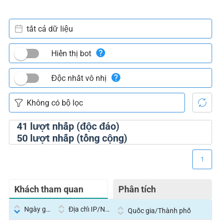
tất cả dữ liệu
Hiển thị bot
Độc nhất vô nhị
41
lượt nhấp (độc đáo)
50
lượt nhấp (tổng cộng)
1
Khách tham quan
Phân tích
Ngày giờ
Địa chỉ IP/Nhà cung cấp dịch vụ
Quốc gia/Thành phố