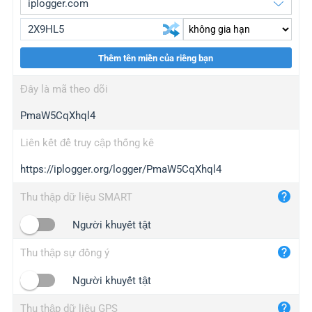
Thêm tên miền của riêng bạn
iplogger.org
upgrade
Đây là mã theo dõi
wl.gl
upgrade
PmaW5CqXhql4
ed.tc
upgrade
bc.ax
upgrade
Liên kết để truy cập thống kê
https://iplogger.org/logger/PmaW5CqXhql4
iplogger.com
maper.info
Thu thập dữ liệu SMART
iplogger.co
Người khuyết tật
2no.co
Thu thập sự đồng ý
yip.su
iplogger.info
Người khuyết tật
iplog.co
Thu thập dữ liệu GPS