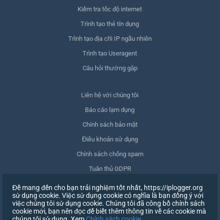
Kiểm tra tốc độ internet
Trình tạo thẻ tín dụng
Trình tạo địa chỉ IP ngẫu nhiên
Trình tạo Useragent
Câu hỏi thường gặp
Liên hệ với chúng tôi
Báo cáo lạm dụng
Chính sách bảo mật
Điều khoản sử dụng
Chính sách chống spam
Tuân thủ GDPR
Xóa dữ liệu của tôi
Để mang đến cho bạn trải nghiệm tốt nhất, https://iplogger.org
sử dụng cookie. Việc sử dụng cookie có nghĩa là bạn đồng ý với
Rút lại sự đồng ý
việc chúng tôi sử dụng cookie. Chúng tôi đã công bố chính sách
cookie mới, bạn nên đọc để biết thêm thông tin về các cookie mà
chúng tôi sử dụng. Xem
Chính sách cookie