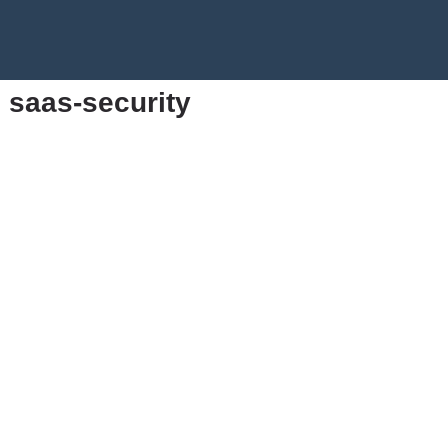
saas-security
Blog
Thể loại
Tác giả
Đám mây thẻ