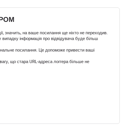
ЕРОМ
ї, значить, на ваше посилання ще ніхто не переходив.
у випадку інформація про відвідувача буде більш
 фінальне посилання. Це допоможе привести ваші
вагу, що стара URL-адреса логгера більше не