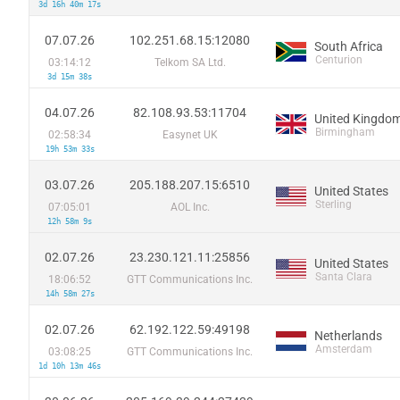
3d 16h 40m 17s
07.07.26
102.251.68.15:12080
South Africa
Centurion
03:14:12
Telkom SA Ltd.
3d 15m 38s
04.07.26
82.108.93.53:11704
United Kingdo
Birmingham
02:58:34
Easynet UK
19h 53m 33s
03.07.26
205.188.207.15:6510
United States
Sterling
07:05:01
AOL Inc.
12h 58m 9s
02.07.26
23.230.121.11:25856
United States
Santa Clara
18:06:52
GTT Communications Inc.
14h 58m 27s
02.07.26
62.192.122.59:49198
Netherlands
Amsterdam
03:08:25
GTT Communications Inc.
1d 10h 13m 46s