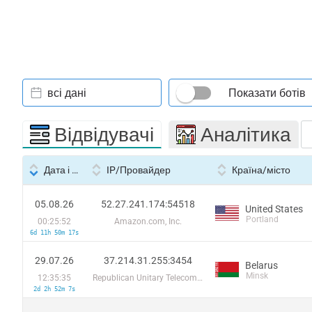
всі дані
Показати ботів
Відвідувачі
Аналітика
Дата і час
IP/Провайдер
Країна/місто
05.08.26
52.27.241.174:54518
United States
Portland
00:25:52
Amazon.com, Inc.
6d 11h 50m 17s
29.07.26
37.214.31.255:3454
Belarus
Minsk
12:35:35
Republican Unitary Telecommunication Enterprise Beltelecom
2d 2h 52m 7s