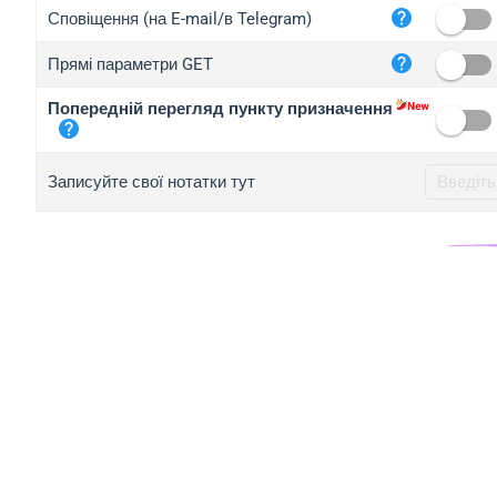
iplo
Сповіщення (на E-mail/в Telegram)
mape
Прямі параметри GET
iplo
2no.
Попередній перегляд пункту призначення
yip.
iplo
Записуйте свої нотатки тут
iplo
iplo