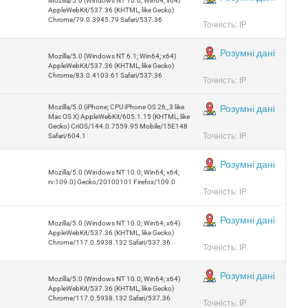
Mozilla/5.0 (Windows NT 10.0; Win64; x64)
AppleWebKit/537.36 (KHTML, like Gecko)
Chrome/79.0.3945.79 Safari/537.36
Точність: IP
Розумні дані
Mozilla/5.0 (Windows NT 6.1; Win64; x64)
AppleWebKit/537.36 (KHTML, like Gecko)
Chrome/83.0.4103.61 Safari/537.36
Точність: IP
Mozilla/5.0 (iPhone; CPU iPhone OS 26_3 like
Розумні дані
Mac OS X) AppleWebKit/605.1.15 (KHTML, like
Gecko) CriOS/144.0.7559.95 Mobile/15E148
Точність: IP
Safari/604.1
Розумні дані
Mozilla/5.0 (Windows NT 10.0; Win64; x64;
rv:109.0) Gecko/20100101 Firefox/109.0
Точність: IP
Розумні дані
Mozilla/5.0 (Windows NT 10.0; Win64; x64)
AppleWebKit/537.36 (KHTML, like Gecko)
Chrome/117.0.5938.132 Safari/537.36
Точність: IP
Розумні дані
Mozilla/5.0 (Windows NT 10.0; Win64; x64)
AppleWebKit/537.36 (KHTML, like Gecko)
Chrome/117.0.5938.132 Safari/537.36
Точність: IP