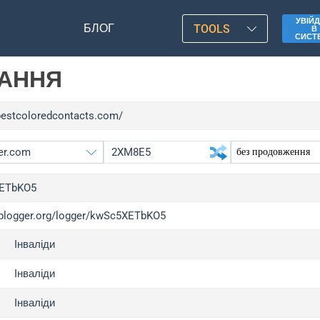
УВІЙД
БЛОГ
TOOLS
В
СИСТ
ЛАННЯ
/bestcoloredcontacts.com/
ETbKO5
/iplogger.org/logger/kwSc5XETbKO5
gger.org
upg
Інваліди
l
upg
c
upg
Інваліди
x
upg
Інваліди