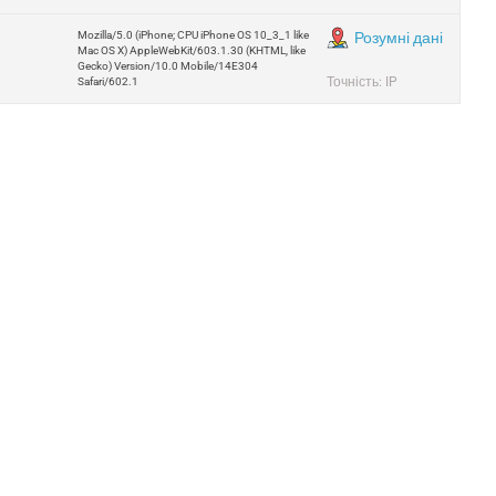
Mozilla/5.0 (iPhone; CPU iPhone OS 10_3_1 like
Розумні дані
Mac OS X) AppleWebKit/603.1.30 (KHTML, like
Gecko) Version/10.0 Mobile/14E304
Точність: IP
Safari/602.1