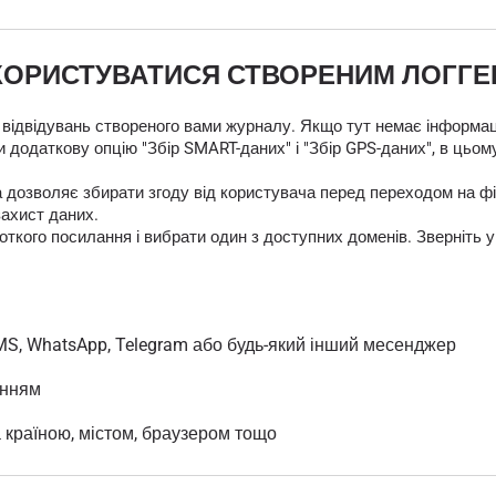
КОРИСТУВАТИСЯ СТВОРЕНИМ ЛОГГ
 відвідувань створеного вами журналу. Якщо тут немає інформаці
 додаткову опцію "Збір SMART-даних" і "Збір GPS-даних", в цьом
яка дозволяє збирати згоду від користувача перед переходом на
захист даних.
кого посилання і вибрати один з доступних доменів. Зверніть у
MS, WhatsApp, Telegram або будь-який інший месенджер
анням
а країною, містом, браузером тощо