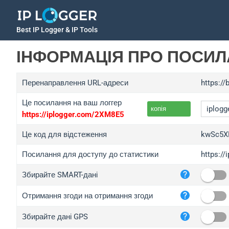
Best IP Logger & IP Tools
ІНФОРМАЦІЯ ПРО ПОСИ
Перенаправлення URL-адреси
https:/
Це посилання на ваш логгер
копія
https://iplogger.com/2XM8E5
Це код для відстеження
kwSc5X
Посилання для доступу до статистики
https:/
iplo
Збирайте SMART-дані
wl.g
ed.t
Отримання згоди на отримання згоди
bc.a
Збирайте дані GPS