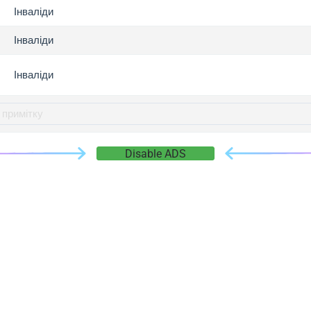
gger.com
Інваліди
r.info
Інваліди
gger.co
co
Інваліди
su
gger.info
g.co
gger.cn
Disable ADS