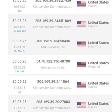
30.06.26
205.169.39.244:27439
United States
Dallas
16:54:39
CenturyLink Communications, LLC
13s
30.06.26
205.169.39.244:51809
United States
Dallas
16:54:26
CenturyLink Communications, LLC
1h 12m 52s
30.06.26
103.196.9.134:58436
United States
New York
15:41:34
AT&T Services, Inc.
3h 19m 6s
30.06.26
54.70.122.130:48708
United States
Portland
12:22:28
Amazon.com, Inc.
29m 10s
30.06.26
205.169.39.5:11864
United States
Dallas
11:53:18
CenturyLink Communications, LLC
2s
30.06.26
205.169.39.20:27883
United States
Dallas
11:53:16
CenturyLink Communications, LLC