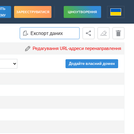
ІТЬ
ЗАРЕЄСТРУВАТИСЯ
ЦІНОУТВОРЕННЯ
ЕМУ
Експорт даних
Редагування URL-адреси перенаправлення
Додайте власний домен
rade
rade
rade
rade