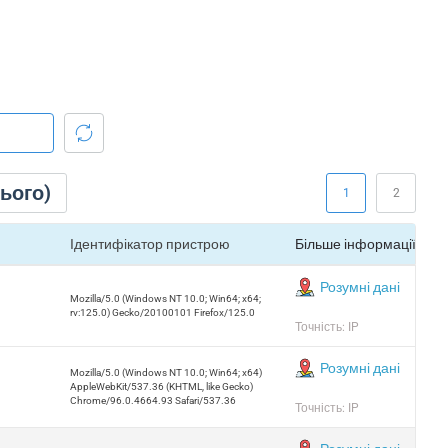
ього)
1
2
Ідентифікатор пристрою
Більше інформації
Розумні дані
Mozilla/5.0 (Windows NT 10.0; Win64; x64;
rv:125.0) Gecko/20100101 Firefox/125.0
Точність: IP
Розумні дані
Mozilla/5.0 (Windows NT 10.0; Win64; x64)
AppleWebKit/537.36 (KHTML, like Gecko)
Chrome/96.0.4664.93 Safari/537.36
Точність: IP