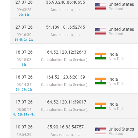
27.07.26
35.93.248.86:40635
United States
Portland
09:43:28
Amazon.com, Inc.
26m 58s
27.07.26
54.189.181.6:52745
United States
Portland
09:16:30
Amazon.com, Inc.
9d 6h 1m 22s
18.07.26
164.52.120.12:32643
India
New Delhi
03:15:08
Capitalonline Data Service (HK) Co
34s
18.07.26
164.52.120.6:20139
India
New Delhi
03:14:34
Capitalonline Data Service (HK) Co
18h 24m 20s
17.07.26
164.52.120.11:39017
India
New Delhi
08:50:14
Capitalonline Data Service (HK) Co
6d 12h 55m 45s
10.07.26
35.90.16.83:54757
United States
Portland
19:54:29
Amazon.com, Inc.