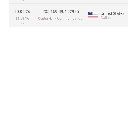
0s
30.06.26
205.169.39.4:52985
United States
Dallas
11:53:16
CenturyLink Communications, LLC
2s