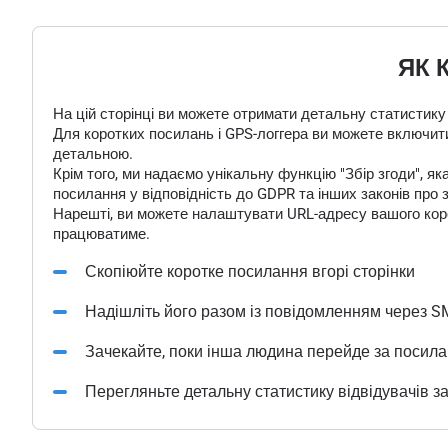
ЯК 
На цій сторінці ви можете отримати детальну статистику
Для коротких посилань і GPS-логгера ви можете включити
детальною.
Крім того, ми надаємо унікальну функцію "Збір згоди", 
посилання у відповідність до GDPR та інших законів про 
Нарешті, ви можете налаштувати URL-адресу вашого корот
працюватиме.
Скопіюйте коротке посилання вгорі сторінки
Надішліть його разом із повідомленням через S
Зачекайте, поки інша людина перейде за посил
Перегляньте детальну статистику відвідувачів з