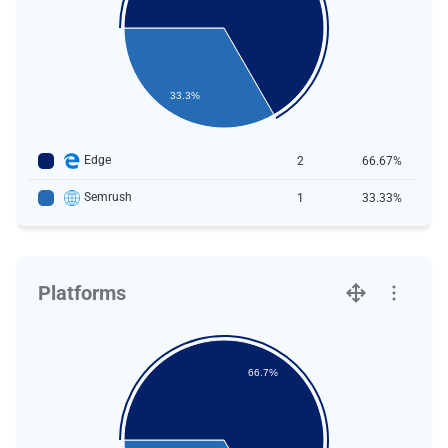
33.3%
Edge
2
66.67%
Semrush
1
33.33%
Platforms
66.7%