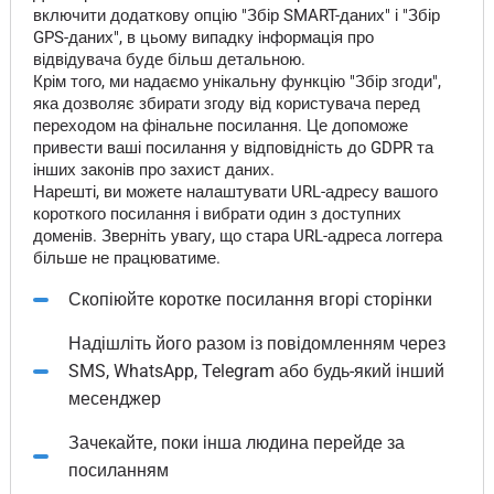
включити додаткову опцію "Збір SMART-даних" і "Збір
GPS-даних", в цьому випадку інформація про
відвідувача буде більш детальною.
Крім того, ми надаємо унікальну функцію "Збір згоди",
яка дозволяє збирати згоду від користувача перед
переходом на фінальне посилання. Це допоможе
привести ваші посилання у відповідність до GDPR та
інших законів про захист даних.
Нарешті, ви можете налаштувати URL-адресу вашого
короткого посилання і вибрати один з доступних
доменів. Зверніть увагу, що стара URL-адреса логгера
більше не працюватиме.
Скопіюйте коротке посилання вгорі сторінки
Надішліть його разом із повідомленням через
SMS, WhatsApp, Telegram або будь-який інший
месенджер
Зачекайте, поки інша людина перейде за
посиланням