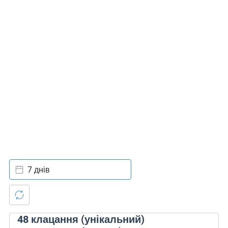
7 днів
48
клацання (унікальний)