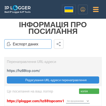
Best IP Logger & IP Tools
ІНФОРМАЦІЯ ПРО
ПОСИЛАННЯ
Експорт даних
Перенаправлення URL-адреси
https://hz88top.com/
Редагування URL-адреси перенаправлення
Це посилання на ваш логгер
копія
https://iplogger.com/hz88topcomv1