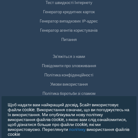
Тест швидкості Інтернету
Генератор кредитних карток
Генератор випадкових IP-адрес
Генератор агентів користувачів
Питання
Зв'яжіться з нами
Повідомити про зловживання
Політика конфіденційності
Умови використання
Політика боротьби зі спамом
Відповідність GDPR
Щоб надати вам найкращий досвід, $сайт використовує
файли cookie. Використання означає, що ви погоджуєтесь на
Видалити мої дані
їх використання. Ми опублікували нову політику
використання файлів cookie, з якою вам слід ознайомитися,
Відкликати згоду
щоб дізнатися більше про файли cookie, які ми
використовуємо. Переглянути
політику
використання файлів
cookie