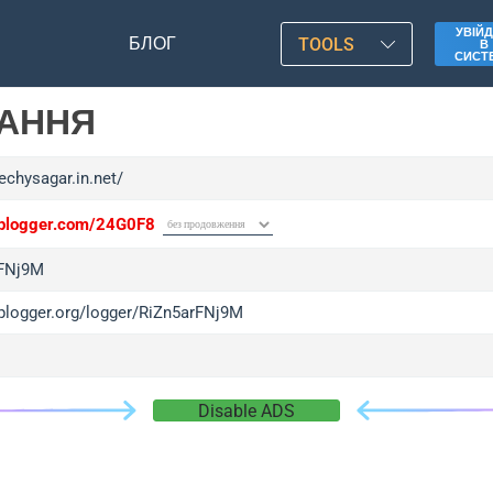
УВІЙД
БЛОГ
TOOLS
В
СИСТ
ЛАННЯ
techysagar.in.net/
/iplogger.com/24G0F8
rFNj9M
/iplogger.org/logger/RiZn5arFNj9M
Disable ADS