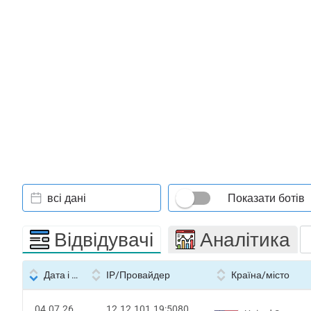
всі дані
Показати ботів
Відвідувачі
Аналітика
Дата і час
IP/Провайдер
Країна/місто
04.07.26
12.12.101.19:5080