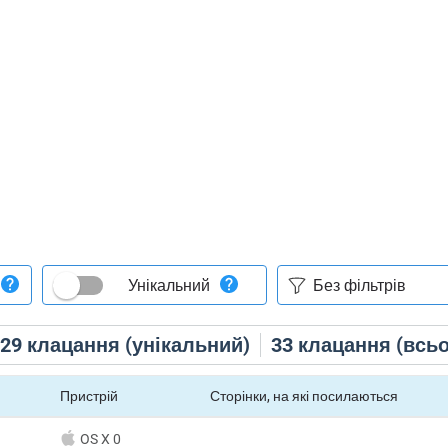
Унікальний
29
клацання (унікальний)
33
клацання (всьо
Пристрій
Сторінки, на які посилаються
OS X 0