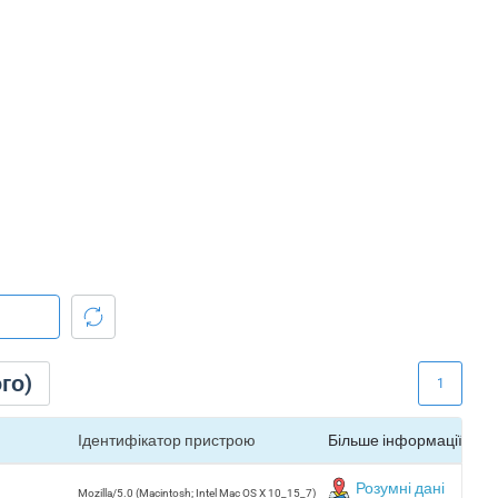
го)
1
Ідентифікатор пристрою
Більше інформації
Розумні дані
Mozilla/5.0 (Macintosh; Intel Mac OS X 10_15_7)