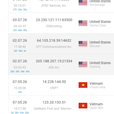
United States
Anchorage
00:16:01
AT&T Services, Inc.
17h 32m 26s
03.07.26
23.230.121.111:63500
United States
Santa Clara
06:43:35
EGIHosting
12h 44m 49s
02.07.26
64.105.218.39:14632
United States
McLean
17:58:46
GTT Communications Inc.
14h 56m 4s
02.07.26
205.188.207.15:21334
United States
Sterling
03:02:42
AOL Inc.
55d 16h 34m 34s
07.05.26
14.228.144.30
Vietnam
Thanh Hóa
10:28:08
VNPT
20s
07.05.26
123.20.133.51
Vietnam
Quận Bốn
10:27:48
VietNam Post and Telecom Corporation
5d 16h 41m 19s