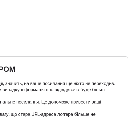
ЕРОМ
ї, значить, на ваше посилання ще ніхто не переходив.
у випадку інформація про відвідувача буде більш
 фінальне посилання. Це допоможе привести ваші
вагу, що стара URL-адреса логгера більше не