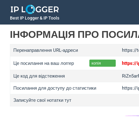
Best IP Logger & IP Tools
ІНФОРМАЦІЯ ПРО ПОСИ
Перенаправлення URL-адреси
https://
Це посилання на ваш логгер
https:/
копія
Це код для відстеження
RiZn5a
Посилання для доступу до статистики
https:/
Записуйте свої нотатки тут