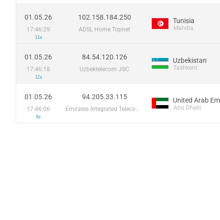
01.05.26
102.158.184.250
Tunisia
Mahdia
17:46:29
ADSL Home Topnet
11s
01.05.26
84.54.120.126
Uzbekistan
Tashkent
17:46:18
Uzbektelecom JSC
12s
01.05.26
94.205.33.115
United Arab Em
Abu Dhabi
17:46:06
Emirates Integrated Telecommunications Company PJSC
0s