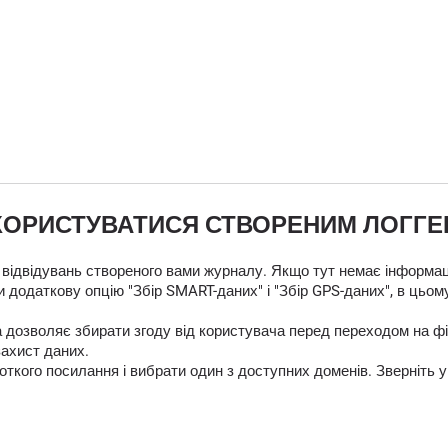
КОРИСТУВАТИСЯ СТВОРЕНИМ ЛОГГ
 відвідувань створеного вами журналу. Якщо тут немає інформаці
 додаткову опцію "Збір SMART-даних" і "Збір GPS-даних", в цьом
яка дозволяє збирати згоду від користувача перед переходом на
захист даних.
кого посилання і вибрати один з доступних доменів. Зверніть у