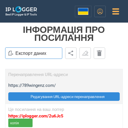
Best IP Logger & IP Tools
ІНФОРМАЦІЯ ПРО
ПОСИЛАННЯ
Експорт даних
Перенаправлення URL-адреси
https://789wingenz.com/
Редагування URL-адреси перенаправлення
Це посилання на ваш логгер
https://iplogger.com/2u6Jc5
копія