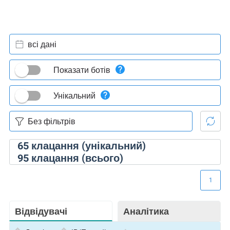
всі дані
Показати ботів
Унікальний
65
клацання (унікальний)
95
клацання (всього)
1
Відвідувачі
Аналітика