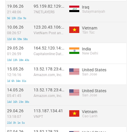
19.06.26
95.159.82.129:6199
Iraq
Sulaymaniyah
21:48:06
7NETLAYERS
9d 13h 21m 9s
10.06.26
123.20.43.106:51046
Vietnam
Tân Túc
08:26:57
VietNam Post and Telecom Corporation
12d 6h 59m 58s
29.05.26
164.52.120.14:28448
India
New Delhi
01:26:59
Capitalonline Data Service (HK) Co
13d 13h 10m 43s
15.05.26
13.52.178.23:45478
United States
San Jose
12:16:16
Amazon.com, Inc.
1d 6h 34m 31s
14.05.26
13.52.178.23:43280
United States
San Jose
05:41:45
Amazon.com, Inc.
14d 16h 23m 38s
29.04.26
113.187.134.41
Vietnam
Cao Lanh
13:18:07
VNPT
22d 3h 1m 5s
07.04.26
13.52.178.23