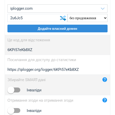
Додайте власний домен
iplogger.org
upgrade
Це код для відстеження
wl.gl
upgrade
6KPi57eKb8XZ
ed.tc
upgrade
bc.ax
upgrade
Посилання для доступу до статистики
https://iplogger.org/logger/6KPi57eKb8XZ
iplogger.com
maper.info
Збирайте SMART-дані
iplogger.co
Інваліди
2no.co
Отримання згоди на отримання згоди
yip.su
iplogger.info
Інваліди