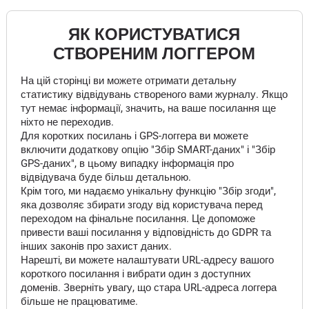
ЯК КОРИСТУВАТИСЯ
СТВОРЕНИМ ЛОГГЕРОМ
На цій сторінці ви можете отримати детальну
статистику відвідувань створеного вами журналу. Якщо
тут немає інформації, значить, на ваше посилання ще
ніхто не переходив.
Для коротких посилань і GPS-логгера ви можете
включити додаткову опцію "Збір SMART-даних" і "Збір
GPS-даних", в цьому випадку інформація про
відвідувача буде більш детальною.
Крім того, ми надаємо унікальну функцію "Збір згоди",
яка дозволяє збирати згоду від користувача перед
переходом на фінальне посилання. Це допоможе
привести ваші посилання у відповідність до GDPR та
інших законів про захист даних.
Нарешті, ви можете налаштувати URL-адресу вашого
короткого посилання і вибрати один з доступних
доменів. Зверніть увагу, що стара URL-адреса логгера
більше не працюватиме.