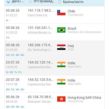
Дата і час
IP/Провайдер
Країна/місто
05.08.26
191.118.7.98:21900
Chile
Concepción
01:52:27
Claro Chile S.A.
5s
05.08.26
131.100.241.134:47762
Brazil
Campos dos Goytacazes
01:52:22
Infoline Banda Larga
17s
05.08.26
185.206.175.97:44310
Iraq
Erbil
01:52:05
DIL Technology Limited
12d 11h 46m 40s
23.07.26
164.52.120.14:26334
India
New Delhi
14:05:25
Capitalonline Data Service (HK) Co
2d 18h 7m 27s
20.07.26
164.52.120.5:4506
India
New Delhi
19:57:58
Capitalonline Data Service (HK) Co
20d 11h 33m 28s
30.06.26
43.154.70.58:51919
Hong Kong SAR China
Hong Kong
08:24:30
Shenzhen Tencent Computer Systems Company Limited
10d 10h 36m 24s