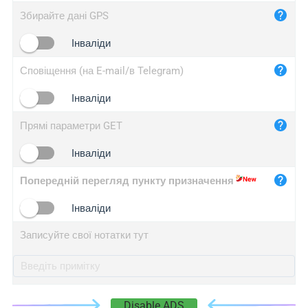
iplog.co
Збирайте дані GPS
iplogger.cn
Інваліди
Сповіщення (на E-mail/в Telegram)
Інваліди
Прямі параметри GET
Інваліди
Попередній перегляд пункту призначення
Інваліди
Записуйте свої нотатки тут
Disable ADS