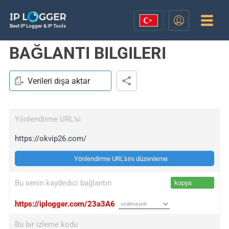
Best IP Logger & IP Tools
BAĞLANTI BILGILERI
Verileri dışa aktar
Yönlendirme URL'si
https://okvip26.com/
Yönlendirme URL'sini düzenleme
Bu senin kaydedici bağlantın
kopya
https://iplogger.com/23a3A6
Bu bir izleme kodu