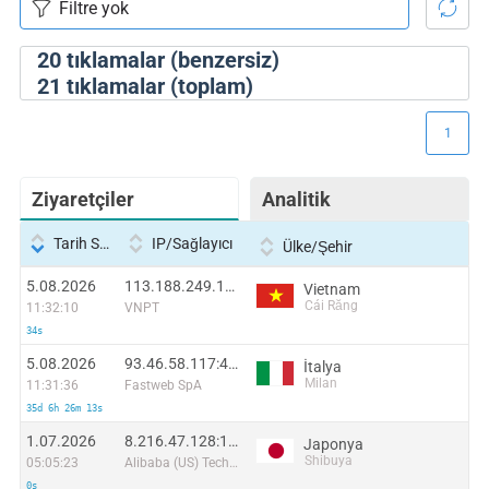
20
tıklamalar (benzersiz)
21
tıklamalar (toplam)
1
Ziyaretçiler
Analitik
Tarih Saati
IP/Sağlayıcı
Ülke/Şehir
5.08.2026
113.188.249.178:55097
Vietnam
Cái Răng
11:32:10
VNPT
34s
5.08.2026
93.46.58.117:43306
İtalya
Milan
11:31:36
Fastweb SpA
35d 6h 26m 13s
1.07.2026
8.216.47.128:14221
Japonya
Shibuya
05:05:23
Alibaba (US) Technology Co., Ltd.
0s