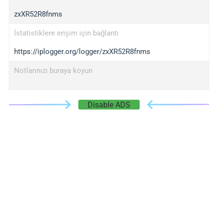
zxXR52R8fnms
İstatistiklere erişim için bağlantı
https://iplogger.org/logger/zxXR52R8fnms
Notlarınızı buraya koyun
Disable ADS