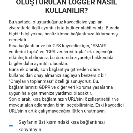
OLUŞTURULAN LOGGER NASIL
KULLANILIR?
Bu sayfada, oluşturduğunuz kaydediciye yapılan
ziyaretlerle ilgili ayrıntılı istatistikler alabilirsiniz. Burada
hiçbir bilgi yoksa, henüz kimse bağlantınıza tıklamamış
demektir.
Kısa bağlantılar ve bir GPS kaydedici için, "SMART
verilerini topla" ve "GPS verilerini topla" ek seçeneğini
etkinleştirebilirsiniz, bu durumda ziyaretçi hakkındaki
bilgiler daha ayrıntılı olacaktır.
Buna ek olarak, son bağlantıya gitmeden önce
kullanıcıdan onay almanızı sağlayan benzersiz bir
"Onayların toplanması" özelliği sunuyoruz. Bu,
bağlantılarınızı GDPR ve diğer veri koruma yasalarına
uygun hale getirmenize yardımcı olacaktır.
Son olarak, kısa bağlantınızın URL'sini özelleştirebilir ve
mevcut alan adlarından birini seçebilirsiniz. Eski kaydedici
URL'sinin artık çalışmayacağını lütfen unutmayın.
Sayfanın üst kısmındaki kısa bağlantınızı
kopyalayın