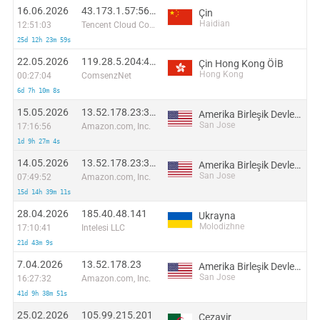
16.06.2026
43.173.1.57:56764
Çin
Haidian
12:51:03
Tencent Cloud Computing (Beijing) Co
25d 12h 23m 59s
22.05.2026
119.28.5.204:45631
Çin Hong Kong ÖİB
Hong Kong
00:27:04
ComsenzNet
6d 7h 10m 8s
15.05.2026
13.52.178.23:36732
Amerika Birleşik Devletleri
San Jose
17:16:56
Amazon.com, Inc.
1d 9h 27m 4s
14.05.2026
13.52.178.23:39104
Amerika Birleşik Devletleri
San Jose
07:49:52
Amazon.com, Inc.
15d 14h 39m 11s
28.04.2026
185.40.48.141
Ukrayna
Molodizhne
17:10:41
Intelesi LLC
21d 43m 9s
7.04.2026
13.52.178.23
Amerika Birleşik Devletleri
San Jose
16:27:32
Amazon.com, Inc.
41d 9h 38m 51s
25.02.2026
105.99.215.201
Cezayir