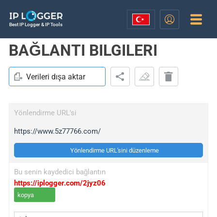
Best IP Logger & IP Tools
BAĞLANTI BILGILERI
Verileri dışa aktar
Yönlendirme URL'si
https://www.5z77766.com/
Yönlendirme URL'sini düzenleme
Bu senin kaydedici bağlantın
https://iplogger.com/2jyz06
kopya