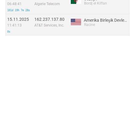
Bordj el Kiffan
06:48:41
Algerie Telecom
101d 19h 7m 28s
15.11.2025
162.237.137.80
Amerika Birleşik Devletleri
Racine
11:41:13
AT&T Services, Inc.
0s