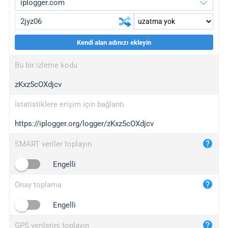
Kendi alan adınızı ekleyin
iplogger.org
upgrade
Bu bir izleme kodu
wl.gl
upgrade
zKxz5cOXdjcv
ed.tc
upgrade
bc.ax
upgrade
İstatistiklere erişim için bağlantı
https://iplogger.org/logger/zKxz5cOXdjcv
iplogger.com
maper.info
SMART veriler toplayın
iplogger.co
Engelli
2no.co
Onay toplama
yip.su
iplogger.info
Engelli
iplog.co
GPS verilerini toplayın