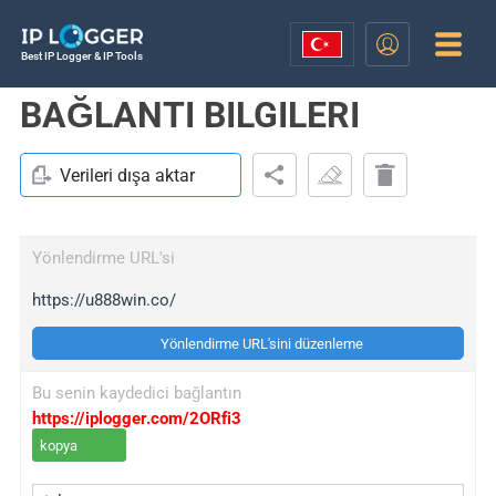
Best IP Logger & IP Tools
BAĞLANTI BILGILERI
Verileri dışa aktar
Yönlendirme URL'si
https://u888win.co/
Yönlendirme URL'sini düzenleme
Bu senin kaydedici bağlantın
https://iplogger.com/2ORfi3
kopya