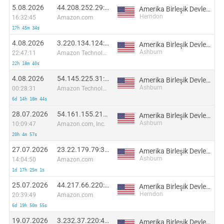
5.08.2026
44.208.252.29:63282
Amerika Birleşik Devletleri
Herndon
16:32:45
Amazon.com
17h 45m 34s
4.08.2026
3.220.134.124:36181
Amerika Birleşik Devletleri
Ashburn
22:47:11
Amazon Technologies Inc.
22h 18m 40s
4.08.2026
54.145.225.31:16789
Amerika Birleşik Devletleri
Ashburn
00:28:31
Amazon Technologies Inc.
6d 14h 18m 44s
28.07.2026
54.161.155.212:27635
Amerika Birleşik Devletleri
Ashburn
10:09:47
Amazon.com, Inc.
20h 4m 57s
27.07.2026
23.22.179.79:36425
Amerika Birleşik Devletleri
Ashburn
14:04:50
Amazon.com
1d 17h 25m 1s
25.07.2026
44.217.66.220:43875
Amerika Birleşik Devletleri
Herndon
20:39:49
Amazon.com
6d 19h 50m 55s
19.07.2026
3.232.37.220:47550
Amerika Birleşik Devletleri