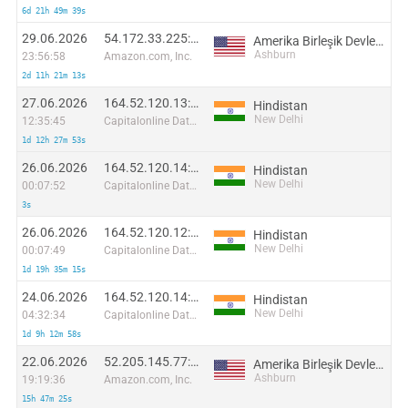
6d 21h 49m 39s
29.06.2026
54.172.33.225:56954
Amerika Birleşik Devletleri
Ashburn
23:56:58
Amazon.com, Inc.
2d 11h 21m 13s
27.06.2026
164.52.120.13:46244
Hindistan
New Delhi
12:35:45
Capitalonline Data Service (HK) Co
1d 12h 27m 53s
26.06.2026
164.52.120.14:17564
Hindistan
New Delhi
00:07:52
Capitalonline Data Service (HK) Co
3s
26.06.2026
164.52.120.12:59522
Hindistan
New Delhi
00:07:49
Capitalonline Data Service (HK) Co
1d 19h 35m 15s
24.06.2026
164.52.120.14:20057
Hindistan
New Delhi
04:32:34
Capitalonline Data Service (HK) Co
1d 9h 12m 58s
22.06.2026
52.205.145.77:52900
Amerika Birleşik Devletleri
Ashburn
19:19:36
Amazon.com, Inc.
15h 47m 25s