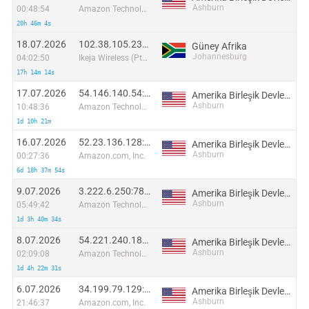
Ashburn
00:48:54
Amazon Technologies Inc.
20h 46m 4s
18.07.2026
102.38.105.236:51146
Güney Afrika
Johannesburg
04:02:50
Ikeja Wireless (Pty) Ltd
17h 14m 14s
17.07.2026
54.146.140.54:31040
Amerika Birleşik Devletleri
Ashburn
10:48:36
Amazon Technologies Inc.
1d 10h 21m
16.07.2026
52.23.136.128:10957
Amerika Birleşik Devletleri
Ashburn
00:27:36
Amazon.com, Inc.
6d 18h 37m 54s
9.07.2026
3.222.6.250:7821
Amerika Birleşik Devletleri
Ashburn
05:49:42
Amazon Technologies Inc.
1d 3h 40m 34s
8.07.2026
54.221.240.183:38616
Amerika Birleşik Devletleri
Ashburn
02:09:08
Amazon Technologies Inc.
1d 4h 22m 31s
6.07.2026
34.199.79.129:5895
Amerika Birleşik Devletleri
Ashburn
21:46:37
Amazon.com, Inc.