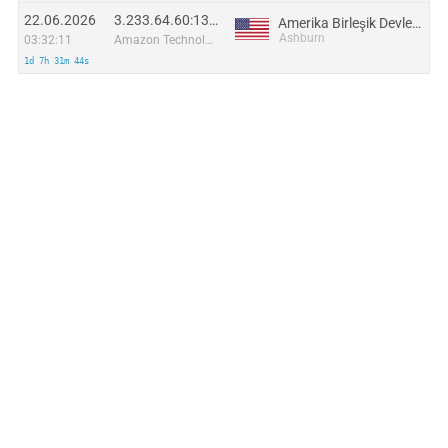
22.06.2026
3.233.64.60:13722
Amerika Birleşik Devletleri
Ashburn
03:32:11
Amazon Technologies Inc.
1d 7h 31m 44s