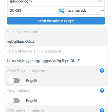
Kendi alan adınızı ekleyin
iplogger.org
upgrade
Bu bir izleme kodu
wl.gl
upgrade
vqDq5bpmQUuZ
ed.tc
upgrade
bc.ax
upgrade
İstatistiklere erişim için bağlantı
https://iplogger.org/logger/vqDq5bpmQUuZ
iplogger.com
maper.info
SMART veriler toplayın
iplogger.co
Engelli
2no.co
Onay toplama
yip.su
iplogger.info
Engelli
iplog.co
GPS verilerini toplayın