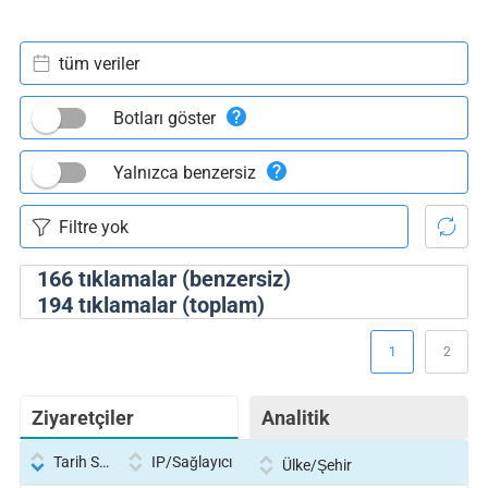
tüm veriler
Botları göster
Yalnızca benzersiz
166
tıklamalar (benzersiz)
194
tıklamalar (toplam)
1
2
Ziyaretçiler
Analitik
Tarih Saati
IP/Sağlayıcı
Ülke/Şehir