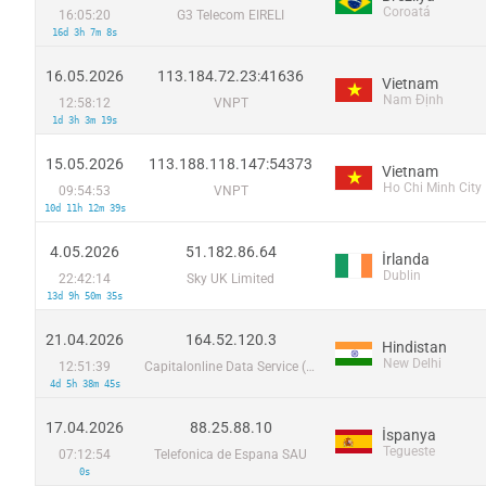
Coroatá
16:05:20
G3 Telecom EIRELI
16d 3h 7m 8s
16.05.2026
113.184.72.23:41636
Vietnam
Nam Định
12:58:12
VNPT
1d 3h 3m 19s
15.05.2026
113.188.118.147:54373
Vietnam
Ho Chi Minh City
09:54:53
VNPT
10d 11h 12m 39s
4.05.2026
51.182.86.64
İrlanda
Dublin
22:42:14
Sky UK Limited
13d 9h 50m 35s
21.04.2026
164.52.120.3
Hindistan
New Delhi
12:51:39
Capitalonline Data Service (HK) Co
4d 5h 38m 45s
17.04.2026
88.25.88.10
İspanya
Tegueste
07:12:54
Telefonica de Espana SAU
0s