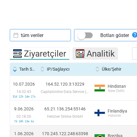
tüm veriler
Botları göster
Ziyaretçiler
Analitik
Tarih Saati
IP/Sağlayıcı
Ülke/Şehir
10.07.2026
164.52.120.3:13229
Hindistan
New Delhi
14:32:43
Capitalonline Data Service (HK) Co
31d 12h 14m 17s
9.06.2026
65.21.136.254:55146
Finlandiya
Helsinki
02:18:26
Hetzner Online GmbH
7d 10h 13m 6s
1.06.2026
170.245.122.248:63398
Brezilya