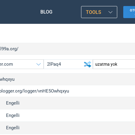
OT
BLOG
TOOLS
kl99a.org/
whqxyu
/iplogger.org/logger/vnHE5Owhqxyu
gger.org
upgrade
Engelli
l
upgrade
c
upgrade
Engelli
x
upgrade
Engelli