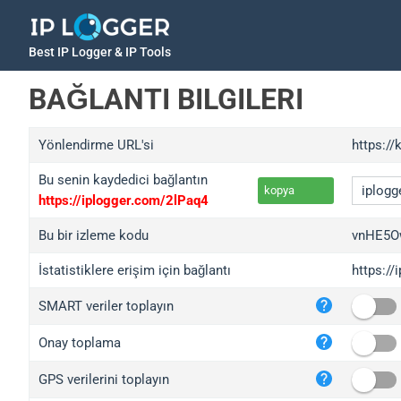
Best IP Logger & IP Tools
BAĞLANTI BILGILERI
Yönlendirme URL'si
https://
Bu senin kaydedici bağlantın
kopya
https://iplogger.com/2lPaq4
Bu bir izleme kodu
vnHE5O
İstatistiklere erişim için bağlantı
https:/
iplo
SMART veriler toplayın
wl.g
ed.t
Onay toplama
bc.a
GPS verilerini toplayın