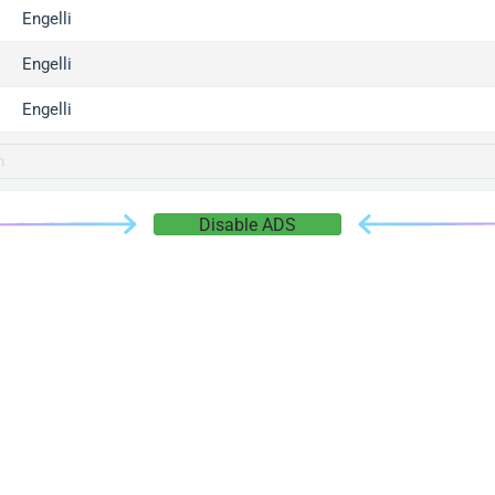
gger.com
Engelli
r.info
Engelli
gger.co
co
Engelli
su
gger.info
g.co
Disable ADS
gger.cn