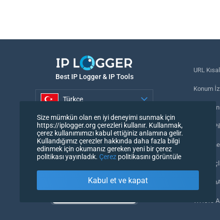
URL Kısal
Best IP Logger & IP Tools
Konum İzl
Türkçe
Telefon n
Size mümkün olan en iyi deneyimi sunmak için
Türkçe
https://iplogger.org çerezleri kullanır. Kullanmak,
İzleme Pi
çerez kullanımımızı kabul ettiğiniz anlamına gelir.
Kullandığımız çerezler hakkında daha fazla bilgi
URL denet
edinmek için okumanız gereken yeni bir çerez
politikası yayınladık.
Çerez
politikasını görüntüle
IP Sayaçl
Kabul et ve kapat
Kullanıcı
WHOIS Al