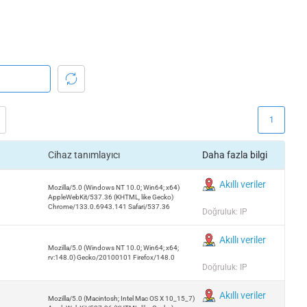
1
Cihaz tanımlayıcı
Daha fazla bilgi
Akıllı veriler
Mozilla/5.0 (Windows NT 10.0; Win64; x64)
AppleWebKit/537.36 (KHTML, like Gecko)
Chrome/133.0.6943.141 Safari/537.36
Doğruluk: IP
Akıllı veriler
Mozilla/5.0 (Windows NT 10.0; Win64; x64;
rv:148.0) Gecko/20100101 Firefox/148.0
Doğruluk: IP
Akıllı veriler
Mozilla/5.0 (Macintosh; Intel Mac OS X 10_15_7)