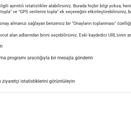
gili ayrıntılı istatistikler alabilirsiniz. Burada hiçbir bilgi yoksa, 
topla" ve "GPS verilerini topla" ek seçeneğini etkinleştirebilirsiniz, 
nay almanızı sağlayan benzersiz bir "Onayların toplanması" özelliği
evcut alan adlarından birini seçebilirsiniz. Eski kaydedici URL'sinin 
ın
 programı aracılığıyla bir mesajla gönderin
 ziyaretçi istatistiklerini görüntüleyin