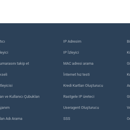
tıcı
IP Adresim
B
eyici
IP İzleyici
Kö
umarasını takip et
MAC adresi arama
Gi
kseli
İnternet hız testi
K
leyicisi
Kredi Kartları Oluşturucu
A
arı ve Kullanıcı Çubukları
Rastgele IP üreteci
G
Ajanım
Useragent Oluşturucu
Ve
an Adı Arama
SSS
On