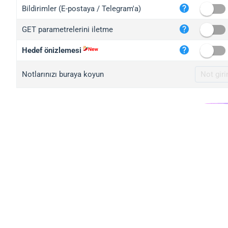
iplo
Bildirimler (E-postaya / Telegram'a)
mape
GET parametrelerini iletme
iplo
2no.
Hedef önizlemesi
yip.
Notlarınızı buraya koyun
iplo
iplo
iplo