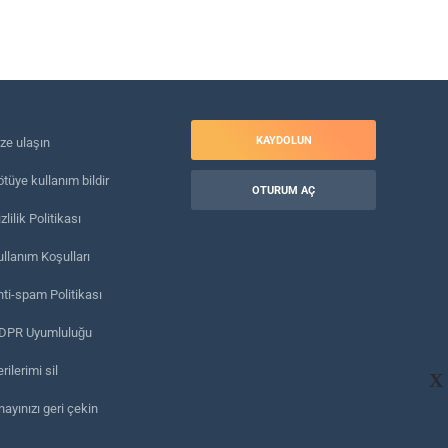
KAYDOLUN
ize ulaşın
tüye kullanım bildir
OTURUM AÇ
zlilik Politikası
ullanım Koşulları
nti-spam Politikası
DPR Uyumluluğu
rilerimi sil
X
ayınızı geri çekin