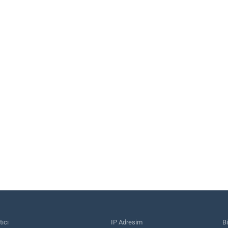
tıcı
IP Adresim
B