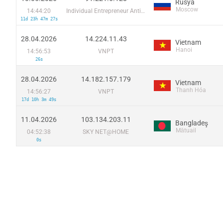
Rusya
Moscow
14:44:20
Individual Entrepreneur Antipov Andrey Vyacheslavovich
11d 23h 47m 27s
28.04.2026
14.224.11.43
Vietnam
Hanoi
14:56:53
VNPT
26s
28.04.2026
14.182.157.179
Vietnam
Thanh Hóa
14:56:27
VNPT
17d 10h 3m 49s
11.04.2026
103.134.203.11
Bangladeş
Mātuail
04:52:38
SKY NET@HOME
0s