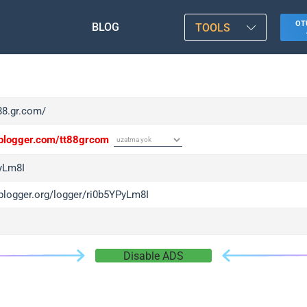
OT
BLOG
TOOLS
t88.gr.com/
/iplogger.com/tt88grcom
yLm8I
iplogger.org/logger/ri0b5YPyLm8I
Disable ADS