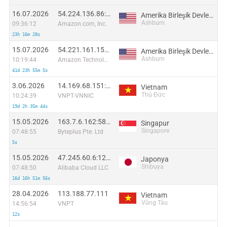
16.07.2026
54.224.136.86:29044
Amerika Birleşik Devletleri
Ashburn
09:36:12
Amazon.com, Inc.
23h 16m 28s
15.07.2026
54.221.161.150:61623
Amerika Birleşik Devletleri
Ashburn
10:19:44
Amazon Technologies Inc.
41d 23h 55m 5s
3.06.2026
14.169.68.151:51373
Vietnam
Thủ Đức
10:24:39
VNPT-VNNIC
19d 2h 35m 44s
15.05.2026
163.7.6.162:58677
Singapur
Singapore
07:48:55
Byteplus Pte. Ltd
5s
15.05.2026
47.245.60.6:12631
Japonya
Shibuya
07:48:50
Alibaba Cloud LLC
16d 16h 51m 56s
28.04.2026
113.188.77.111
Vietnam
Vũng Tàu
14:56:54
VNPT
12s