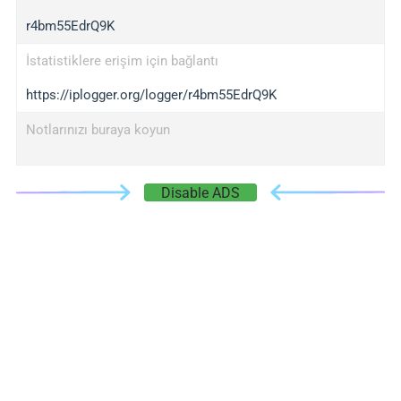
r4bm55EdrQ9K
İstatistiklere erişim için bağlantı
https://iplogger.org/logger/r4bm55EdrQ9K
Notlarınızı buraya koyun
Disable ADS