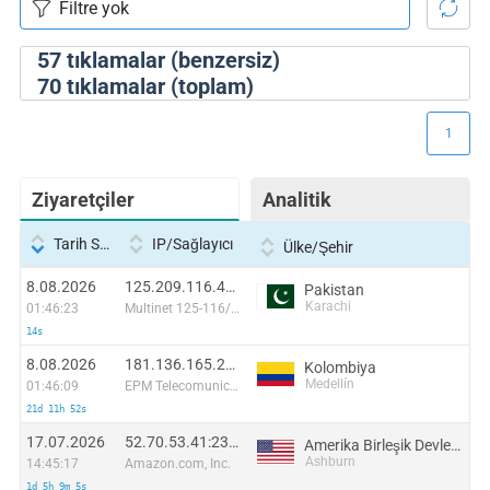
57
tıklamalar (benzersiz)
70
tıklamalar (toplam)
1
Ziyaretçiler
Analitik
Tarih Saati
IP/Sağlayıcı
Ülke/Şehir
8.08.2026
125.209.116.42:42818
Pakistan
Karachi
01:46:23
Multinet 125-116/24
14s
8.08.2026
181.136.165.20:40564
Kolombiya
Medellín
01:46:09
EPM Telecomunicaciones S.A. E.S.P.
21d 11h 52s
17.07.2026
52.70.53.41:23826
Amerika Birleşik Devletleri
Ashburn
14:45:17
Amazon.com, Inc.
1d 5h 9m 5s