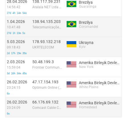
28.04.2026
138.117.59.231
Brezilya
Guaratinga
14:56:42
Atalaia NET Ltda - ME
27d 4h 14m 54s
1.04.2026
138.94.135.203
Brezilya
Coromandel
10:41:48
Telecomunicações Netcoro Ltda
27d 1h 23m 5s
5.03.2026
178.93.132.218
Ukrayna
Kyiv
09:18:43
UKRTELECOM
2d 17h 19m 39s
2.03.2026
50.48.199.3
Amerika Birleşik Devletleri
New York
15:59:04
Frontier Communications Solutions
3d 16h 34m 49s
26.02.2026
47.17.154.193
Amerika Birleşik Devletleri
White Plains
23:24:15
Optimum Online (Cablevision Systems)
6s
26.02.2026
66.176.69.132
Amerika Birleşik Devletleri
Homestead
23:24:09
Comcast Cable Communications
0s