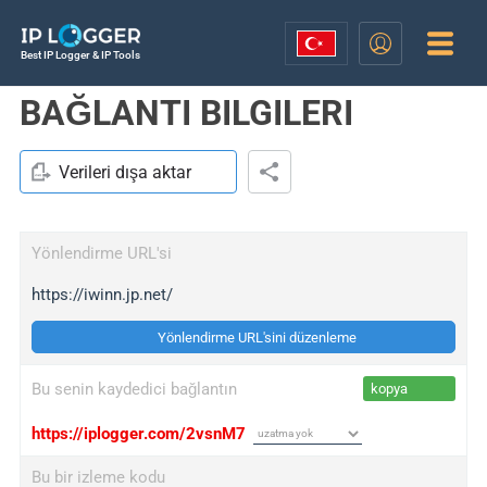
Best IP Logger & IP Tools
BAĞLANTI BILGILERI
Verileri dışa aktar
Yönlendirme URL'si
https://iwinn.jp.net/
Yönlendirme URL'sini düzenleme
Bu senin kaydedici bağlantın
kopya
https://iplogger.com/2vsnM7
Bu bir izleme kodu