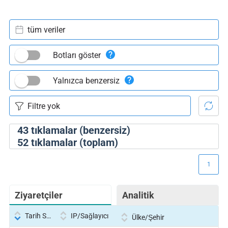
tüm veriler
Botları göster
Yalnızca benzersiz
43
tıklamalar (benzersiz)
52
tıklamalar (toplam)
1
Ziyaretçiler
Analitik
Tarih Saati
IP/Sağlayıcı
Ülke/Şehir