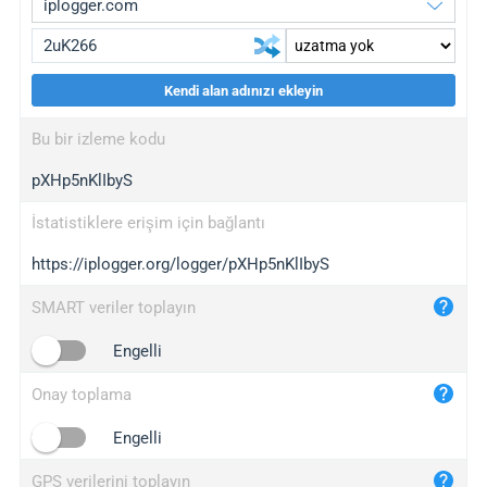
Kendi alan adınızı ekleyin
iplogger.org
upgrade
Bu bir izleme kodu
wl.gl
upgrade
pXHp5nKlIbyS
ed.tc
upgrade
bc.ax
upgrade
İstatistiklere erişim için bağlantı
https://iplogger.org/logger/pXHp5nKlIbyS
iplogger.com
maper.info
SMART veriler toplayın
iplogger.co
Engelli
2no.co
Onay toplama
yip.su
iplogger.info
Engelli
iplog.co
GPS verilerini toplayın