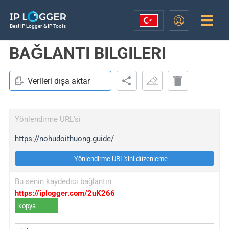
Best IP Logger & IP Tools
BAĞLANTI BILGILERI
Verileri dışa aktar
Yönlendirme URL'si
https://nohudoithuong.guide/
Yönlendirme URL'sini düzenleme
Bu senin kaydedici bağlantın
https://iplogger.com/2uK266
kopya