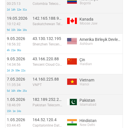
Bogotá
00:25:13
Colombia Telecomunicaciones S.a. ESP
2d 14h 12m 31s
19.05.2026
142.165.188.91:48168
Kanada
Moose Jaw
10:12:42
Saskatchewan Telecommunications
9d 15h 16m 10s
9.05.2026
43.130.132.195
Amerika Birleşik Devletleri
Ashburn
18:56:32
Shenzhen Tencent Computer Systems Company Limited
4h 21m 36s
9.05.2026
43.166.220.88
Çin
Haidian
14:34:56
Tencent Cloud Computing (Beijing) Co
2d 2h 59m 22s
7.05.2026
14.160.225.88
Vietnam
Hanoi
11:35:34
VNPT
5d 16h 49m 25s
1.05.2026
182.189.252.212
Pakistan
Islamabad
18:46:09
Pakistan Telecommuication company limited
15h 1m 24s
1.05.2026
164.52.120.4
Hindistan
New Delhi
03:44:45
Capitalonline Data Service (HK) Co