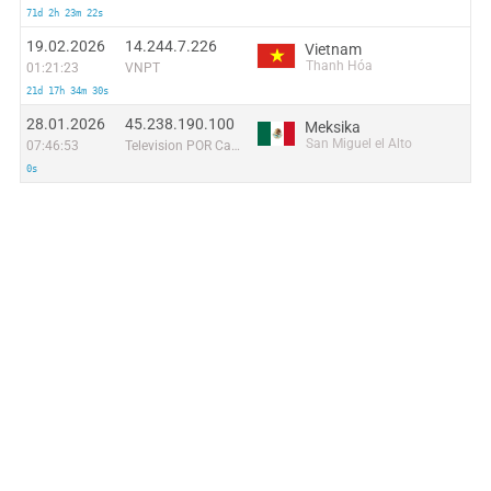
71d 2h 23m 22s
19.02.2026
14.244.7.226
Vietnam
Thanh Hóa
01:21:23
VNPT
21d 17h 34m 30s
28.01.2026
45.238.190.100
Meksika
San Miguel el Alto
07:46:53
Television POR Cable Tepa S.A De C.V
0s