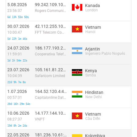
5.08.2026
99.242.109.104:59294
Kanada
London
23:56:37
Rogers Communications Canada Inc.
6d 13h 55m 50s
30.07.2026
42.112.255.102:15406
Vietnam
Hanoi
10:00:47
FPT Telecom Company
5d 22h 1m 46s
24.07.2026
186.177.193.214:36230
Arjantin
Ingeniero Pablo Nogués
11:59:01
Cooperativa Telefónica de Grand Bourg
1d 1h 54m 22s
23.07.2026
105.161.81.223:1415
Kenya
Simba
10:04:39
Safaricom Limited
22d 9h 7m 8s
1.07.2026
164.52.120.4:47528
Hindistan
New Delhi
00:57:31
Capitalonline Data Service (HK) Co
20d 16h 29m 54s
10.06.2026
14.177.144.101:34363
Vietnam
Cầu Diễn
08:27:37
VNPT
19d 8h 2m 24s
22.05.2026
181.236.10.61:58098
Kolombiya