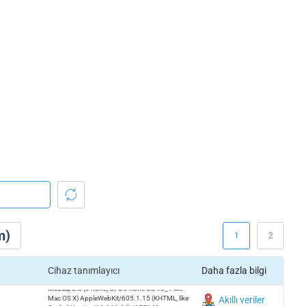
m)
1
2
Cihaz tanımlayıcı
Daha fazla bilgi
Mozilla/5.0 (iPhone; CPU iPhone OS 16_1 like
Mac OS X) AppleWebKit/605.1.15 (KHTML, like
Akıllı veriler