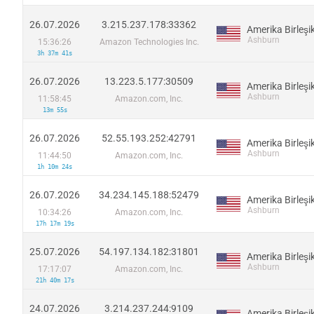
26.07.2026
3.215.237.178:33362
Ashburn
15:36:26
Amazon Technologies Inc.
3h 37m 41s
26.07.2026
13.223.5.177:30509
Ashburn
11:58:45
Amazon.com, Inc.
13m 55s
26.07.2026
52.55.193.252:42791
Ashburn
11:44:50
Amazon.com, Inc.
1h 10m 24s
26.07.2026
34.234.145.188:52479
Ashburn
10:34:26
Amazon.com, Inc.
17h 17m 19s
25.07.2026
54.197.134.182:31801
Ashburn
17:17:07
Amazon.com, Inc.
21h 40m 17s
24.07.2026
3.214.237.244:9109