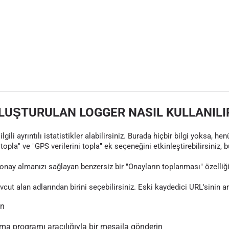
LUŞTURULAN LOGGER NASIL KULLANILI
gili ayrıntılı istatistikler alabilirsiniz. Burada hiçbir bilgi yoksa, 
topla" ve "GPS verilerini topla" ek seçeneğini etkinleştirebilirsiniz, 
nay almanızı sağlayan benzersiz bir "Onayların toplanması" özelliği
evcut alan adlarından birini seçebilirsiniz. Eski kaydedici URL'sinin 
ın
 programı aracılığıyla bir mesajla gönderin