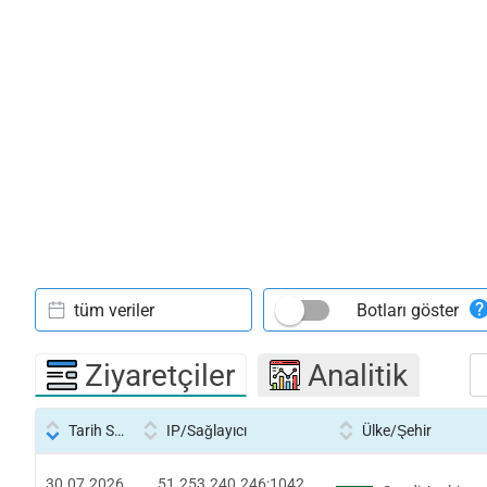
tüm veriler
Botları göster
Ziyaretçiler
Analitik
Tarih Saati
IP/Sağlayıcı
Ülke/Şehir
30.07.2026
51.253.240.246:1042