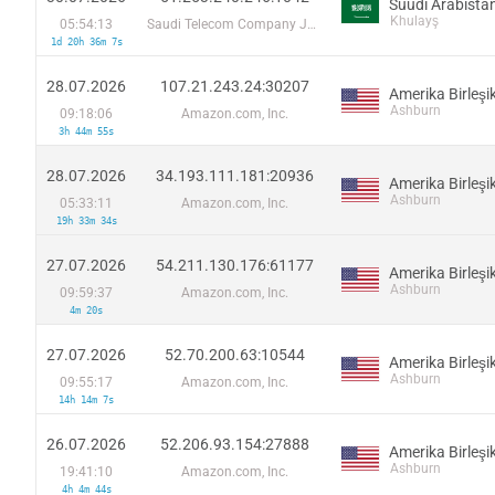
Suudi Arabista
Khulayş
05:54:13
Saudi Telecom Company JSC
1d 20h 36m 7s
28.07.2026
107.21.243.24:30207
Ashburn
09:18:06
Amazon.com, Inc.
3h 44m 55s
28.07.2026
34.193.111.181:20936
Ashburn
05:33:11
Amazon.com, Inc.
19h 33m 34s
27.07.2026
54.211.130.176:61177
Ashburn
09:59:37
Amazon.com, Inc.
4m 20s
27.07.2026
52.70.200.63:10544
Ashburn
09:55:17
Amazon.com, Inc.
14h 14m 7s
26.07.2026
52.206.93.154:27888
Ashburn
19:41:10
Amazon.com, Inc.
4h 4m 44s