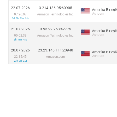
22.07.2026
3.214.136.95:60905
Ashburn
07:26:07
Amazon Technologies Inc.
1d 7h 23m 34s
21.07.2026
3.93.92.253:42775
Ashburn
00:02:33
Amazon Technologies Inc.
1h 46m 48s
20.07.2026
23.23.146.111:20948
Ashburn
22:15:45
Amazon.com
23h 3m 31s