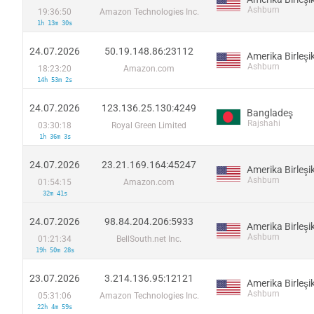
Ashburn
19:36:50
Amazon Technologies Inc.
1h 13m 30s
24.07.2026
50.19.148.86:23112
Ashburn
18:23:20
Amazon.com
14h 53m 2s
24.07.2026
123.136.25.130:4249
Bangladeş
Rajshahi
03:30:18
Royal Green Limited
1h 36m 3s
24.07.2026
23.21.169.164:45247
Ashburn
01:54:15
Amazon.com
32m 41s
24.07.2026
98.84.204.206:5933
Ashburn
01:21:34
BellSouth.net Inc.
19h 50m 28s
23.07.2026
3.214.136.95:12121
Ashburn
05:31:06
Amazon Technologies Inc.
22h 4m 59s