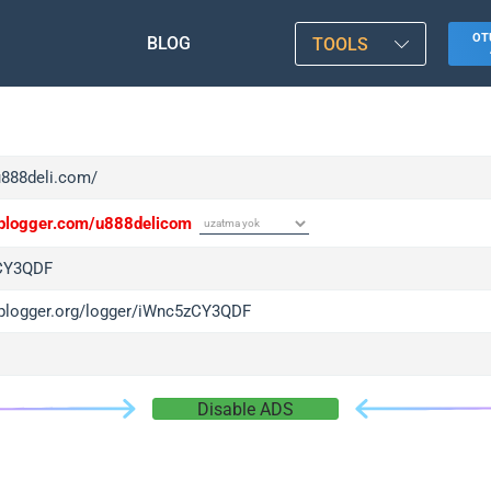
OT
BLOG
TOOLS
u888deli.com/
/iplogger.com/u888delicom
CY3QDF
/iplogger.org/logger/iWnc5zCY3QDF
Disable ADS