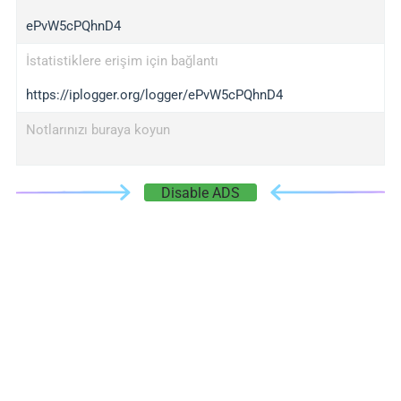
ePvW5cPQhnD4
İstatistiklere erişim için bağlantı
https://iplogger.org/logger/ePvW5cPQhnD4
Notlarınızı buraya koyun
Disable ADS