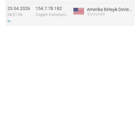
23.04.2026
154.7.78.182
Amerika Birleşik Devletleri
Sunnyvale
08:21:06
Cogent Communications
0s