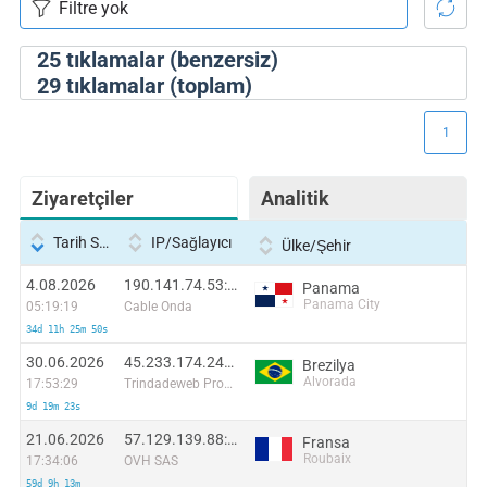
25
tıklamalar (benzersiz)
29
tıklamalar (toplam)
1
Ziyaretçiler
Analitik
Tarih Saati
IP/Sağlayıcı
Ülke/Şehir
4.08.2026
190.141.74.53:54112
Panama
Panama City
05:19:19
Cable Onda
34d 11h 25m 50s
30.06.2026
45.233.174.243:60587
Brezilya
Alvorada
17:53:29
Trindadeweb Provedor
9d 19m 23s
21.06.2026
57.129.139.88:38954
Fransa
Roubaix
17:34:06
OVH SAS
59d 9h 13m