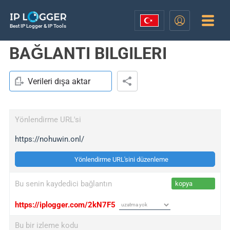
Best IP Logger & IP Tools
BAĞLANTI BILGILERI
Verileri dışa aktar
Yönlendirme URL'si
https://nohuwin.onl/
Yönlendirme URL'sini düzenleme
Bu senin kaydedici bağlantın
kopya
https://iplogger.com/2kN7F5
Bu bir izleme kodu