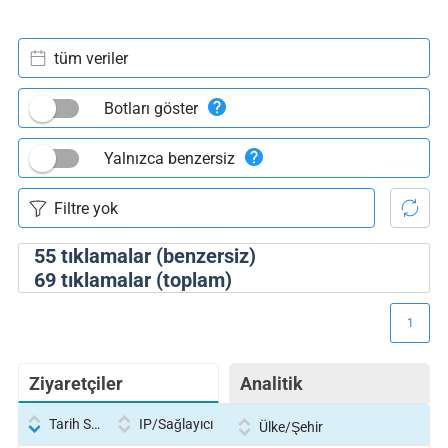
tüm veriler
Botları göster
Yalnızca benzersiz
55
tıklamalar (benzersiz)
69
tıklamalar (toplam)
1
Ziyaretçiler
Analitik
Tarih Saati
IP/Sağlayıcı
Ülke/Şehir