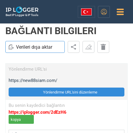
Best IP Logger & IP Tools
BAĞLANTI BILGILERI
Verileri dışa aktar
Yönlendirme URL'si
https://new88siam.com/
Yönlendirme URL'sini düzenleme
Bu senin kaydedici bağlantın
https://iplogger.com/2dEzH6
kopya