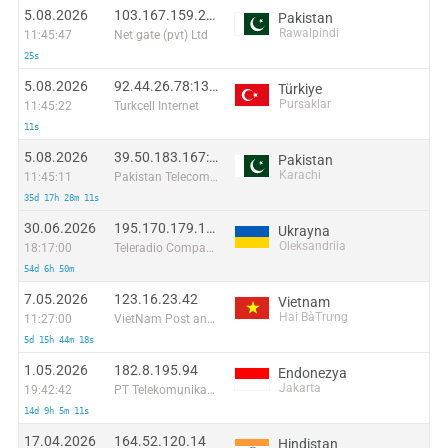
5.08.2026
103.167.159.254:51640
Pakistan
Rawalpindi
11:45:47
Net gate (pvt) Ltd
25s
5.08.2026
92.44.26.78:13046
Türkiye
Pursaklar
11:45:22
Turkcell Internet
11s
5.08.2026
39.50.183.167:45032
Pakistan
Karachi
11:45:11
Pakistan Telecommuication company limited
35d 17h 28m 11s
30.06.2026
195.170.179.140:28423
Ukrayna
Oleksandriia
18:17:00
Teleradio Company Cable Television Network Ltd
54d 6h 50m
7.05.2026
123.16.23.42
Vietnam
Hai BàTrưng
11:27:00
VietNam Post and Telecom Corporation
5d 15h 44m 18s
1.05.2026
182.8.195.94
Endonezya
Jakarta
19:42:42
PT Telekomunikasi Selular Indonesia
14d 9h 5m 11s
17.04.2026
164.52.120.14
Hindistan