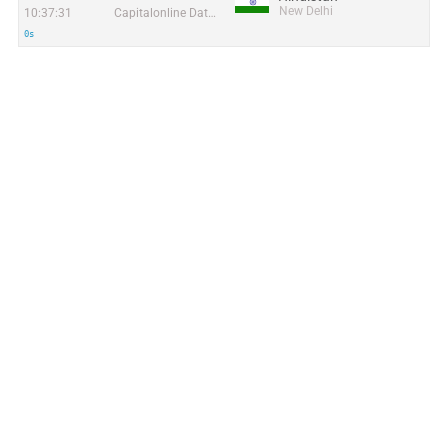
New Delhi
10:37:31
Capitalonline Data Service (HK) Co
0s