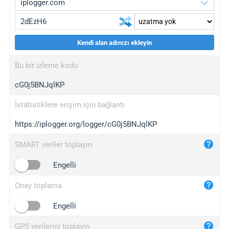
Kendi alan adınızı ekleyin
iplogger.org
upgrade
Bu bir izleme kodu
wl.gl
upgrade
cG0j5BNJqlKP
ed.tc
upgrade
bc.ax
upgrade
İstatistiklere erişim için bağlantı
https://iplogger.org/logger/cG0j5BNJqlKP
iplogger.com
maper.info
SMART veriler toplayın
iplogger.co
Engelli
2no.co
Onay toplama
yip.su
iplogger.info
Engelli
iplog.co
GPS verilerini toplayın