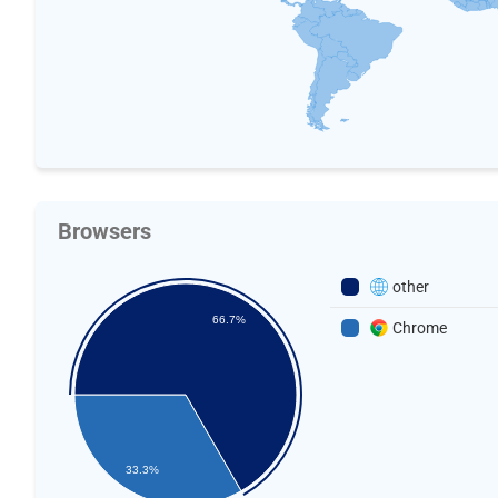
Browsers
other
66.7%
Chrome
33.3%