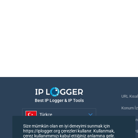
URL Kısal
Best IP Logger & IP Tools
Konum İzl
Türkçe
Telefon n
Size mümkün olan en iyi deneyimi sunmak için
Türkçe
https://iplogger.org çerezleri kullanır. Kullanmak,
İzleme Pi
çerez kullanımımızı kabul ettiğiniz anlamına gelir.