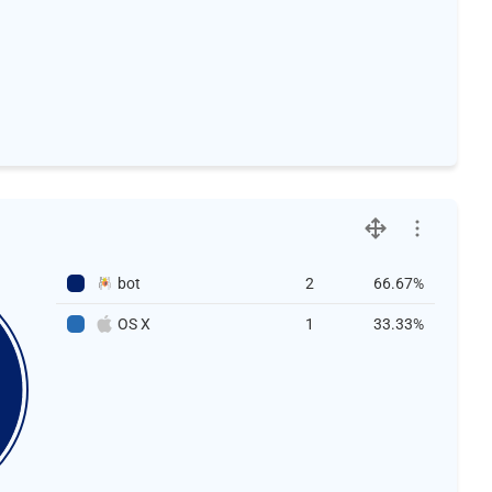
bot
2
66.67%
OS X
1
33.33%