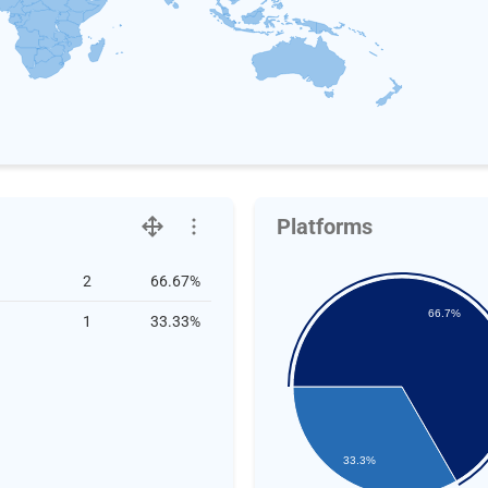
Platforms
2
66.67%
66.7%
1
33.33%
33.3%