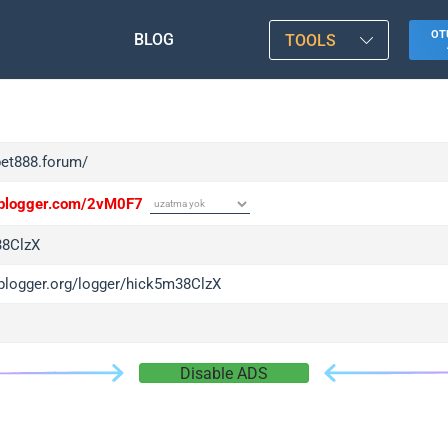
OT
BLOG
TOOLS
bet888.forum/
/iplogger.com/2vM0F7
38ClzX
/iplogger.org/logger/hick5m38ClzX
Disable ADS