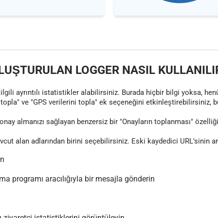
LUŞTURULAN LOGGER NASIL KULLANILI
gili ayrıntılı istatistikler alabilirsiniz. Burada hiçbir bilgi yoksa, 
topla" ve "GPS verilerini topla" ek seçeneğini etkinleştirebilirsiniz, 
nay almanızı sağlayan benzersiz bir "Onayların toplanması" özelliği
evcut alan adlarından birini seçebilirsiniz. Eski kaydedici URL'sinin 
ın
 programı aracılığıyla bir mesajla gönderin
 ziyaretçi istatistiklerini görüntüleyin