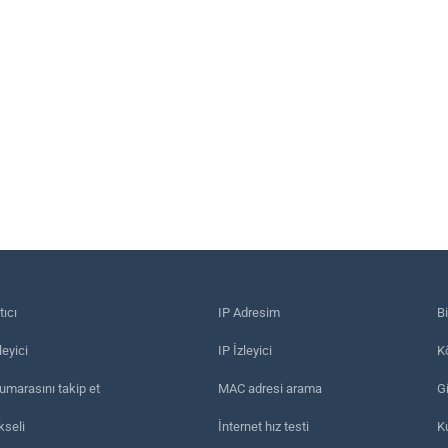
tıcı
IP Adresim
B
eyici
IP İzleyici
Kö
umarasını takip et
MAC adresi arama
Gi
kseli
İnternet hız testi
K