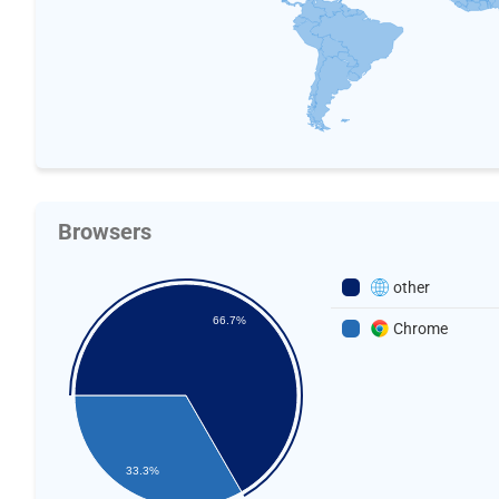
Browsers
other
66.7%
Chrome
33.3%