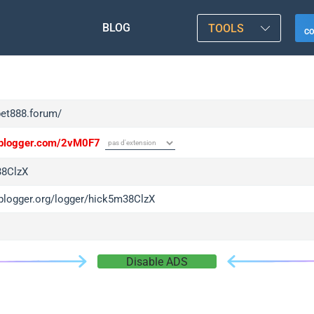
BLOG
TOOLS
C
bet888.forum/
/iplogger.com/2vM0F7
38ClzX
/iplogger.org/logger/hick5m38ClzX
Disable ADS