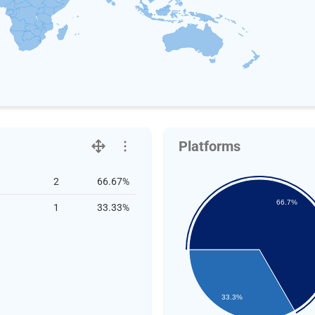
Platforms
2
66.67%
66.7%
1
33.33%
33.3%