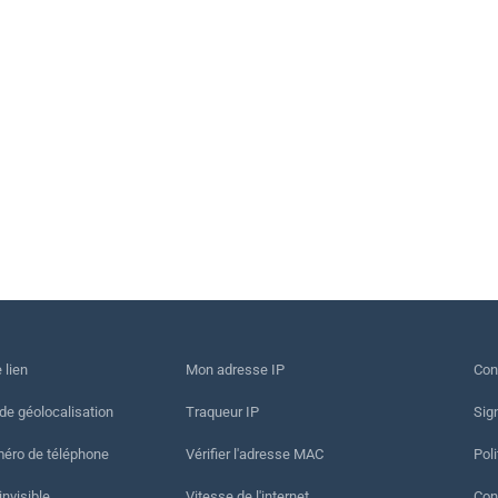
 lien
Mon adresse IP
Con
 de géolocalisation
Traqueur IP
Sig
méro de téléphone
Vérifier l'adresse MAC
Poli
invisible
Vitesse de l'internet
Cond