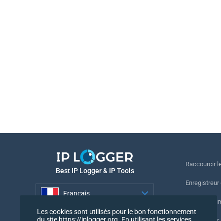
Raccourcir le
Best IP Logger & IP Tools
Enregistreur
Français
Suivre le nu
Les cookies sont utilisés pour le bon fonctionnement
Français
du site https://iplogger.org. En utilisant les services
Enregistreur 