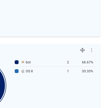
bot
2
66.67%
OS X
1
33.33%