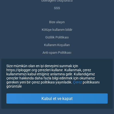
Useragent Oluşturucu
SSS
Bize ulaşın
Kötüye kullanım bildir
Gizlilik Politikası
Kullanım Koşulları
Anti-spam Politikası
GDPR Uyumluluğu
Size mümkün olan en iyi deneyimi sunmak için
Verilerimi sil
https://iplogger.org çerezleri kullanır. Kullanmak, çerez
kullanımımızı kabul ettiğiniz anlamına gelir. Kullandığımız
Onayınızı geri çekin
çerezler hakkında daha fazla bilgi edinmek için okumanız
gereken yeni bir çerez politikası yayınladık.
Çerez
politikasını
görüntüle
KAYDOLUN
Kabul et ve kapat
X
OTURUM AÇ