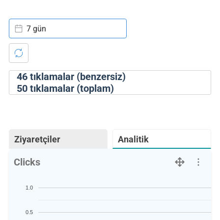
7 gün
46
tıklamalar (benzersiz)
50
tıklamalar (toplam)
Ziyaretçiler
Analitik
Clicks
1.0
0.5