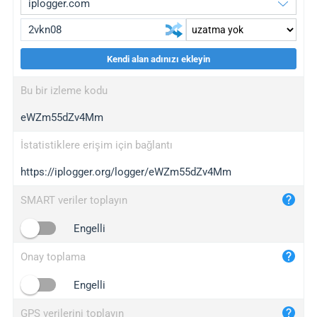
Kendi alan adınızı ekleyin
iplogger.org
upgrade
Bu bir izleme kodu
wl.gl
upgrade
eWZm55dZv4Mm
ed.tc
upgrade
bc.ax
upgrade
İstatistiklere erişim için bağlantı
https://iplogger.org/logger/eWZm55dZv4Mm
iplogger.com
maper.info
SMART veriler toplayın
iplogger.co
Engelli
2no.co
Onay toplama
yip.su
iplogger.info
Engelli
iplog.co
GPS verilerini toplayın