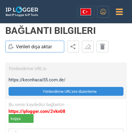
Best IP Logger & IP Tools
BAĞLANTI BILGILERI
Verileri dışa aktar
Yönlendirme URL'si
https://keonhacai55.com.de/
Yönlendirme URL'sini düzenleme
Bu senin kaydedici bağlantın
https://iplogger.com/2vkn08
kopya