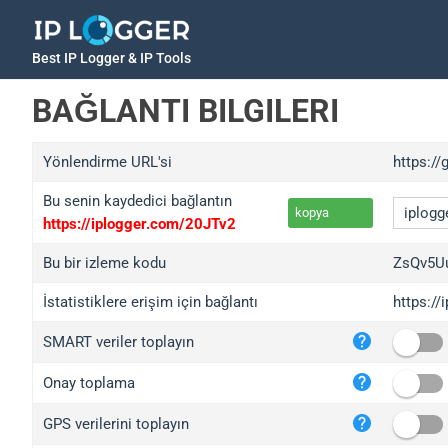
Best IP Logger & IP Tools
BAĞLANTI BILGILERI
Yönlendirme URL'si
https://
Bu senin kaydedici bağlantın
kopya
https://iplogger.com/20JTv2
Bu bir izleme kodu
ZsQv5U
İstatistiklere erişim için bağlantı
https:/
iplo
SMART veriler toplayın
wl.g
ed.t
Onay toplama
bc.a
GPS verilerini toplayın