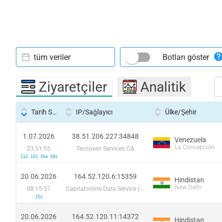
tüm veriler
Botları göster
Ziyaretçiler
Analitik
Tarih Saati
IP/Sağlayıcı
Ülke/Şehir
1.07.2026
38.51.206.227:34848
Venezuela
La Concepción
23:51:55
Tecnoven Services CA
11d 15h 35m 58s
20.06.2026
164.52.120.6:15359
Hindistan
New Delhi
08:15:57
Capitalonline Data Service (HK) Co
25s
20.06.2026
164.52.120.11:14372
Hindistan