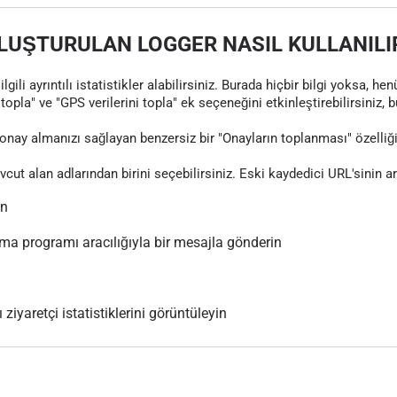
LUŞTURULAN LOGGER NASIL KULLANILI
gili ayrıntılı istatistikler alabilirsiniz. Burada hiçbir bilgi yoksa, 
topla" ve "GPS verilerini topla" ek seçeneğini etkinleştirebilirsiniz, 
nay almanızı sağlayan benzersiz bir "Onayların toplanması" özelliği
evcut alan adlarından birini seçebilirsiniz. Eski kaydedici URL'sinin 
ın
 programı aracılığıyla bir mesajla gönderin
 ziyaretçi istatistiklerini görüntüleyin