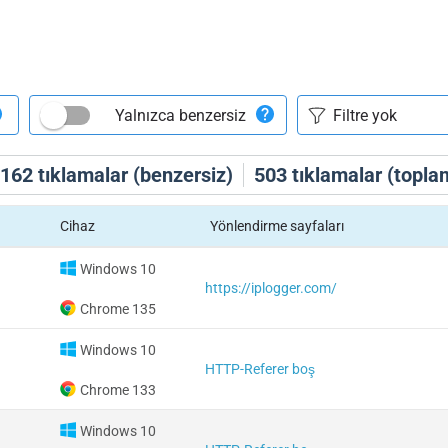
Yalnızca benzersiz
162
tıklamalar (benzersiz)
503
tıklamalar (topla
Cihaz
Yönlendirme sayfaları
Windows 10
https://iplogger.com/
Chrome 135
Windows 10
HTTP-Referer boş
Chrome 133
Windows 10