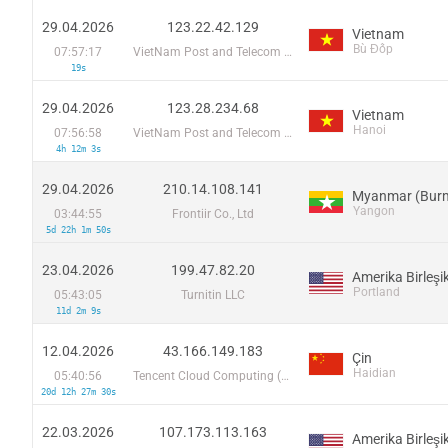
29.04.2026
123.22.42.129
Vietnam
Bù Đốp
07:57:17
VietNam Post and Telecom Corporation
19s
29.04.2026
123.28.234.68
Vietnam
Hanoi
07:56:58
VietNam Post and Telecom Corporation
4h 12m 3s
29.04.2026
210.14.108.141
Myanmar (Bur
Yangon
03:44:55
Frontiir Co., Ltd
5d 22h 1m 50s
23.04.2026
199.47.82.20
Portland
05:43:05
Turnitin LLC
11d 2m 9s
12.04.2026
43.166.149.183
Çin
Haidian
05:40:56
Tencent Cloud Computing (Beijing) Co
20d 12h 27m 30s
22.03.2026
107.173.113.163