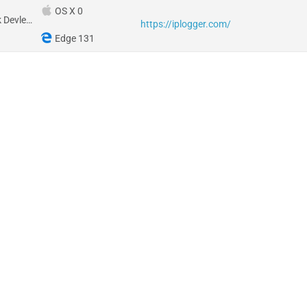
OS X 0
Amerika Birleşik Devletleri
https://iplogger.com/
Edge 131