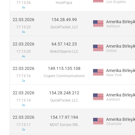
Los Angeles
17:13:26
HostPapa
3s
22.03.2026
154.28.49.99
Ashburn
17:13:23
QuickPacket, LLC
3s
22.03.2026
64.57.142.23
Dallas
17:13:20
Web2Objects LLC
4s
22.03.2026
149.115.135.108
New York
17:13:16
Cogent Communications
2s
22.03.2026
154.28.248.212
Ashburn
17:13:14
QuickPacket, LLC
3s
22.03.2026
154.17.97.194
Charlotte
17:13:11
M247 Europe SRL
2s