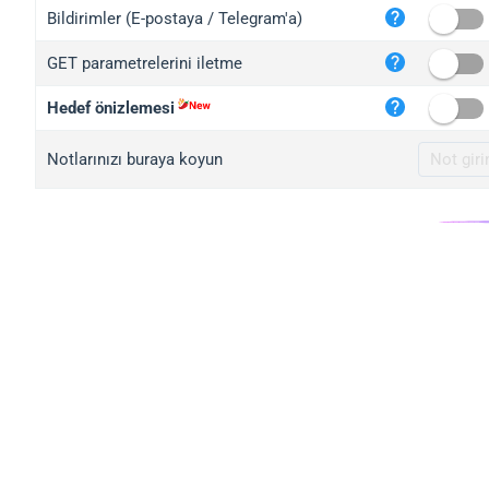
iplo
Bildirimler (E-postaya / Telegram'a)
mape
GET parametrelerini iletme
iplo
2no.
Hedef önizlemesi
yip.
Notlarınızı buraya koyun
iplo
iplo
iplo