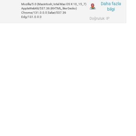
Daha fazla
Mozilla/5.0 (Macintosh; Intel Mac OS X 10_15_7)
bilgi
AppleWebKit/537.36 (KHTML, like Gecko)
Chrome/131.0.0.0 Safari/537.36
Edg/131.0.0.0
Doğruluk: IP