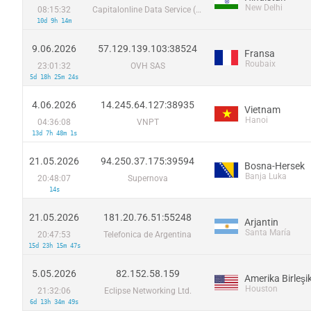
New Delhi
08:15:32
Capitalonline Data Service (HK) Co
10d 9h 14m
9.06.2026
57.129.139.103:38524
Fransa
Roubaix
23:01:32
OVH SAS
5d 18h 25m 24s
4.06.2026
14.245.64.127:38935
Vietnam
Hanoi
04:36:08
VNPT
13d 7h 48m 1s
21.05.2026
94.250.37.175:39594
Bosna-Hersek
Banja Luka
20:48:07
Supernova
14s
21.05.2026
181.20.76.51:55248
Arjantin
Santa María
20:47:53
Telefonica de Argentina
15d 23h 15m 47s
5.05.2026
82.152.58.159
Houston
21:32:06
Eclipse Networking Ltd.
6d 13h 34m 49s