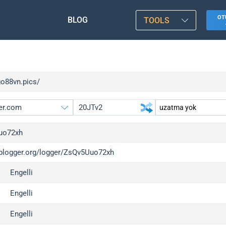
OT
BLOG
TOOLS
go88vn.pics/
uo72xh
/iplogger.org/logger/ZsQv5Uuo72xh
gger.org
upgrade
Engelli
l
upgrade
c
upgrade
Engelli
x
upgrade
Engelli