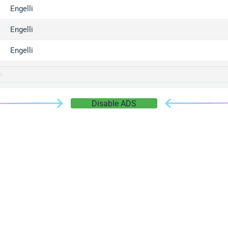
gger.com
Engelli
r.info
Engelli
gger.co
co
Engelli
su
gger.info
g.co
Disable ADS
gger.cn