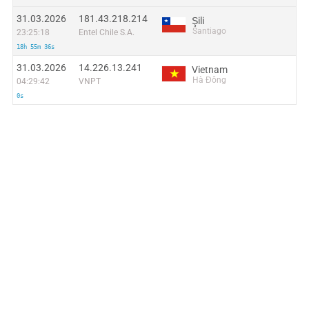
31.03.2026
181.43.218.214
Şili
Santiago
23:25:18
Entel Chile S.A.
18h 55m 36s
31.03.2026
14.226.13.241
Vietnam
Hà Đông
04:29:42
VNPT
0s