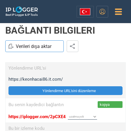
Best IP Logger & IP Tools
BAĞLANTI BILGILERI
Verileri dışa aktar
Yönlendirme URL'si
https://keonhacai86.it.com/
Yönlendirme URL'sini düzenleme
Bu senin kaydedici bağlantın
kopya
https://iplogger.com/2pCXE4
Bu bir izleme kodu