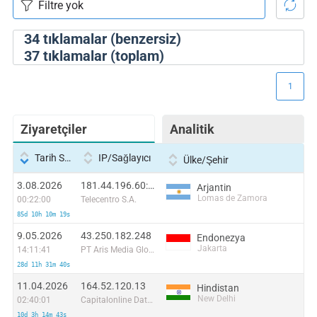
34
tıklamalar (benzersiz)
37
tıklamalar (toplam)
1
Ziyaretçiler
Analitik
Tarih Saati
IP/Sağlayıcı
Ülke/Şehir
3.08.2026
181.44.196.60:49934
Arjantin
Lomas de Zamora
00:22:00
Telecentro S.A.
85d 10h 10m 19s
9.05.2026
43.250.182.248
Endonezya
Jakarta
14:11:41
PT Aris Media Globalindo
28d 11h 31m 40s
11.04.2026
164.52.120.13
Hindistan
New Delhi
02:40:01
Capitalonline Data Service (HK) Co
10d 3h 14m 43s