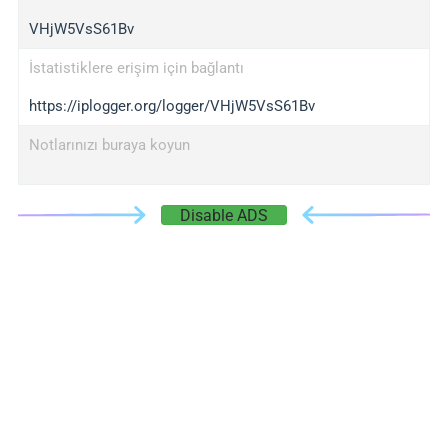
VHjW5VsS61Bv
İstatistiklere erişim için bağlantı
https://iplogger.org/logger/VHjW5VsS61Bv
Notlarınızı buraya koyun
Disable ADS