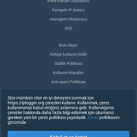
Kredi Kartları Oluşturucu
Rastgele IP üreteci
Useragent Oluşturucu
SSS
Bize ulaşın
Kötüye kullanım bildir
Gizlilik Politikası
Kullanım Koşulları
Anti-spam Politikası
GDPR Uyumluluğu
Size mümkün olan en iyi deneyimi sunmak için
Verilerimi sil
https://iplogger.org çerezleri kullanır. Kullanmak, çerez
kullanımımızı kabul ettiğiniz anlamına gelir. Kullandığımız
Onayınızı geri çekin
çerezler hakkında daha fazla bilgi edinmek için okumanız
gereken yeni bir çerez politikası yayınladık.
Çerez
politikasını
görüntüle
KAYDOLUN