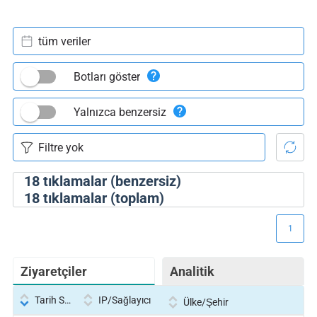
tüm veriler
Botları göster
Yalnızca benzersiz
18
tıklamalar (benzersiz)
18
tıklamalar (toplam)
1
Ziyaretçiler
Analitik
Tarih Saati
IP/Sağlayıcı
Ülke/Şehir