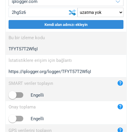
Kendi alan adınızı ekleyin
iplogger.org
upgrade
Bu bir izleme kodu
wl.gl
upgrade
TFYT57T2WfqI
ed.tc
upgrade
bc.ax
upgrade
İstatistiklere erişim için bağlantı
https://iplogger.org/logger/TFYT57T2WfqI
iplogger.com
maper.info
SMART veriler toplayın
iplogger.co
Engelli
2no.co
Onay toplama
yip.su
iplogger.info
Engelli
iplog.co
GPS verilerini toplayın