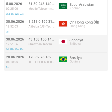
5.08.2026
51.39.246.140:9769
Suudi Arabistan
Khobar
02:25:00
Mobile Telecommunication Company Saudi Arabia Joint-Stock company
35d 6h 32m 57s
30.06.2026
8.218.0.196:31759
Çin Hong Kong ÖİB
Hong Kong
19:52:03
Alibaba (US) Technology Co., Ltd.
7s
30.06.2026
43.153.155.140:51823
Japonya
Shibuya
19:51:56
Shenzhen Tencent Computer Systems Company Limited
2d 15h 41m 51s
28.06.2026
170.82.78.189:62861
Brezilya
Goiânia
04:10:05
THE FIBER INTERNET BANDA LARGA
0s