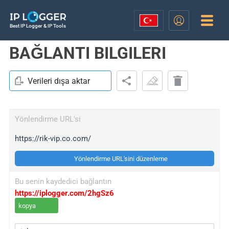
Best IP Logger & IP Tools
BAĞLANTI BILGILERI
Verileri dışa aktar
Yönlendirme URL'si
https://rik-vip.co.com/
Yönlendirme URL'sini düzenleme
Bu senin kaydedici bağlantın
https://iplogger.com/2hgSz6
kopya