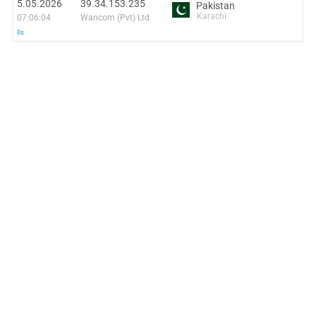
5.05.2026
39.34.153.235
Pakistan
Karachi
07:06:04
Wancom (Pvt) Ltd.
0s