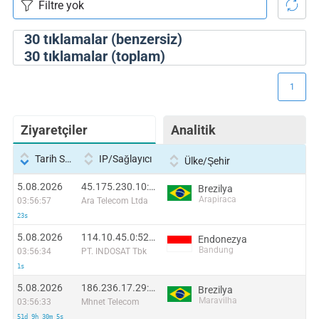
30
tıklamalar (benzersiz)
30
tıklamalar (toplam)
1
Ziyaretçiler
Analitik
Tarih Saati
IP/Sağlayıcı
Ülke/Şehir
5.08.2026
45.175.230.10:15871
Brezilya
Arapiraca
03:56:57
Ara Telecom Ltda
23s
5.08.2026
114.10.45.0:52114
Endonezya
Bandung
03:56:34
PT. INDOSAT Tbk
1s
5.08.2026
186.236.17.29:44708
Brezilya
Maravilha
03:56:33
Mhnet Telecom
51d 9h 30m 5s