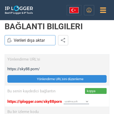
Best IP Logger & IP Tools
BAĞLANTI BILGILERI
Verileri dışa aktar
Yönlendirme URL'si
https://sky88.porn/
Yönlendirme URL'sini düzenleme
Bu senin kaydedici bağlantın
kopya
https://iplogger.com/sky88porn
Bu bir izleme kodu