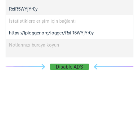
RxiR5WYjYr0y
İstatistiklere erişim için bağlantı
https://iplogger.org/logger/RxiR5WYjYr0y
Notlarınızı buraya koyun
Disable ADS