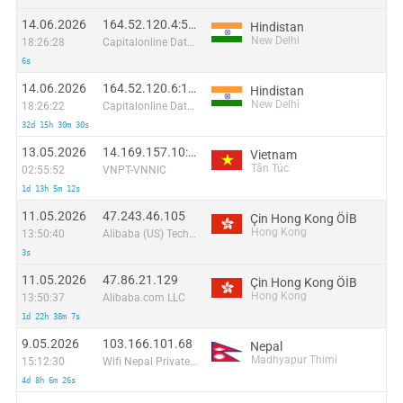
14.06.2026
164.52.120.4:55161
Hindistan
New Delhi
18:26:28
Capitalonline Data Service (HK) Co
6s
14.06.2026
164.52.120.6:18966
Hindistan
New Delhi
18:26:22
Capitalonline Data Service (HK) Co
32d 15h 30m 30s
13.05.2026
14.169.157.10:38251
Vietnam
Tân Túc
02:55:52
VNPT-VNNIC
1d 13h 5m 12s
11.05.2026
47.243.46.105
Çin Hong Kong ÖİB
Hong Kong
13:50:40
Alibaba (US) Technology Co., Ltd.
3s
11.05.2026
47.86.21.129
Çin Hong Kong ÖİB
Hong Kong
13:50:37
Alibaba.com LLC
1d 22h 38m 7s
9.05.2026
103.166.101.68
Nepal
Madhyapur Thimi
15:12:30
Wifi Nepal Private Limited
4d 8h 6m 26s