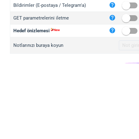
iplo
Bildirimler (E-postaya / Telegram'a)
mape
GET parametrelerini iletme
iplo
2no.
Hedef önizlemesi
yip.
Notlarınızı buraya koyun
iplo
iplo
iplo