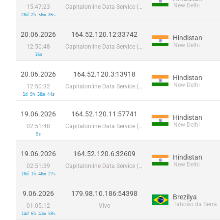
New Delhi
15:47:23
Capitalonline Data Service (HK) Co
28d 2h 56m 35s
20.06.2026
164.52.120.12:33742
Hindistan
New Delhi
12:50:48
Capitalonline Data Service (HK) Co
16s
20.06.2026
164.52.120.3:13918
Hindistan
New Delhi
12:50:32
Capitalonline Data Service (HK) Co
1d 9h 58m 44s
19.06.2026
164.52.120.11:57741
Hindistan
New Delhi
02:51:48
Capitalonline Data Service (HK) Co
9s
19.06.2026
164.52.120.6:32609
Hindistan
New Delhi
02:51:39
Capitalonline Data Service (HK) Co
10d 1h 46m 27s
9.06.2026
179.98.10.186:54398
Brezilya
Taboão da Serra
01:05:12
Vivo
14d 6h 41m 59s