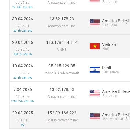
San Jose
07:06:39
Amazon.com, Inc.
2d 18h 11m 38s
30.04.2026
13.52.178.23
San Jose
12:55:01
Amazon.com, Inc.
1d 3h 22m 16s
29.04.2026
113.178.214.114
Vietnam
Huế
09:32:45
VNPT
19d 7h 55m 8s
10.04.2026
95.215.129.85
İsrail
Jerusalem
01:37:37
Mada AlArab Network
2d 9h 38m 40s
7.04.2026
13.52.178.23
San Jose
15:58:57
Amazon.com, Inc.
220d 22h 40m 38s
29.08.2025
152.39.166.222
Mount Laurel To
17:18:19
Oculus Networks Inc
0s