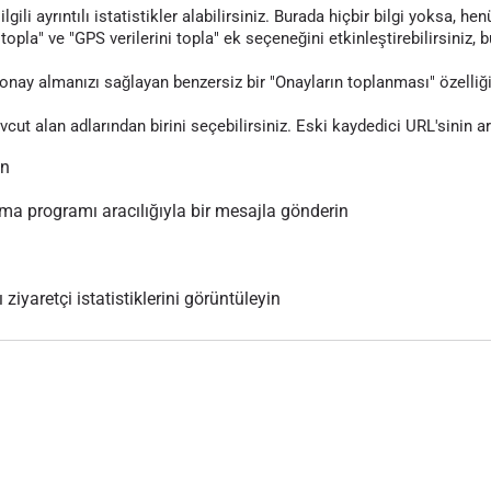
gili ayrıntılı istatistikler alabilirsiniz. Burada hiçbir bilgi yoksa, 
topla" ve "GPS verilerini topla" ek seçeneğini etkinleştirebilirsiniz, 
nay almanızı sağlayan benzersiz bir "Onayların toplanması" özelliği
evcut alan adlarından birini seçebilirsiniz. Eski kaydedici URL'sinin 
ın
 programı aracılığıyla bir mesajla gönderin
 ziyaretçi istatistiklerini görüntüleyin