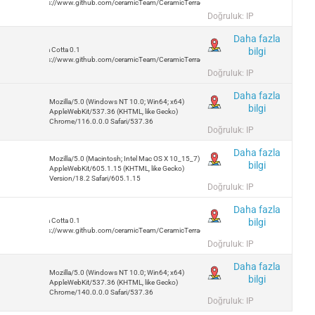
https://www.github.com/ceramicTeam/CeramicTerracotta
Doğruluk: IP
Daha fazla
bilgi
Terra Cotta 0.1
https://www.github.com/ceramicTeam/CeramicTerracotta
Doğruluk: IP
Daha fazla
Mozilla/5.0 (Windows NT 10.0; Win64; x64)
bilgi
AppleWebKit/537.36 (KHTML, like Gecko)
Chrome/116.0.0.0 Safari/537.36
Doğruluk: IP
Daha fazla
Mozilla/5.0 (Macintosh; Intel Mac OS X 10_15_7)
bilgi
AppleWebKit/605.1.15 (KHTML, like Gecko)
Version/18.2 Safari/605.1.15
Doğruluk: IP
Daha fazla
bilgi
Terra Cotta 0.1
https://www.github.com/ceramicTeam/CeramicTerracotta
Doğruluk: IP
Daha fazla
Mozilla/5.0 (Windows NT 10.0; Win64; x64)
bilgi
AppleWebKit/537.36 (KHTML, like Gecko)
Chrome/140.0.0.0 Safari/537.36
Doğruluk: IP