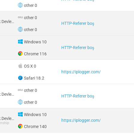
other 0
other 0
Amerika Birleşik Devletleri
HTTP-Referer boş
other 0
Windows 10
HTTP-Referer boş
Chrome 116
OS X 0
https://iplogger.com/
Safari 18.2
other 0
Amerika Birleşik Devletleri
HTTP-Referer boş
other 0
Windows 10
Amerika Birleşik Devletleri
https://iplogger.com/
wnship
Chrome 140