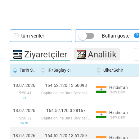
tüm veriler
Botları göster
Ziyaretçiler
Analitik
Tarih Saati
IP/Sağlayıcı
Ülke/Şehir
18.07.2026
164.52.120.13:50098
Hindistan
New Delhi
15:50:41
Capitalonline Data Service (HK) Co
9s
18.07.2026
164.52.120.3:28167
Hindistan
New Delhi
15:50:32
Capitalonline Data Service (HK) Co
3m 9s
18.07.2026
164.52.120.13:61259
Hindistan