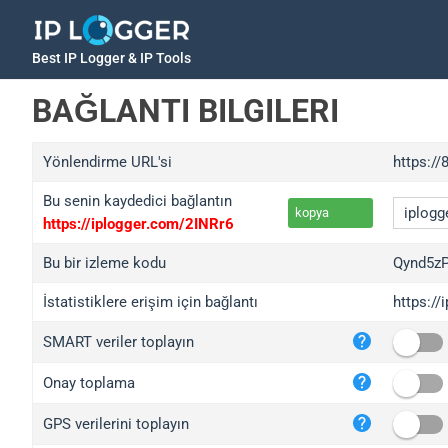
Best IP Logger & IP Tools
BAĞLANTI BILGILERI
Yönlendirme URL'si
https://
Bu senin kaydedici bağlantın
kopya
https://iplogger.com/2INRr6
Bu bir izleme kodu
Qynd5z
İstatistiklere erişim için bağlantı
https:/
iplo
SMART veriler toplayın
wl.g
ed.t
Onay toplama
bc.a
GPS verilerini toplayın