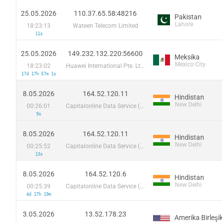
25.05.2026
110.37.65.58:48216
Pakistan
Lahore
18:23:13
Wateen Telecom Limited
11s
25.05.2026
149.232.132.220:56600
Meksika
Mexico City
18:23:02
Huawei International Pte. Ltd.
17d 17h 57m 1s
8.05.2026
164.52.120.11
Hindistan
New Delhi
00:26:01
Capitalonline Data Service (HK) Co
9s
8.05.2026
164.52.120.11
Hindistan
New Delhi
00:25:52
Capitalonline Data Service (HK) Co
13s
8.05.2026
164.52.120.6
Hindistan
New Delhi
00:25:39
Capitalonline Data Service (HK) Co
4d 17h 19m
3.05.2026
13.52.178.23