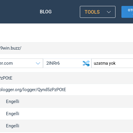
OT
BLOG
TOOLS
89win.buzz/
PzPOtE
/iplogger.org/logger/Qynd5zPzPOtE
gger.org
upgrade
Engelli
l
upgrade
c
upgrade
Engelli
x
upgrade
Engelli