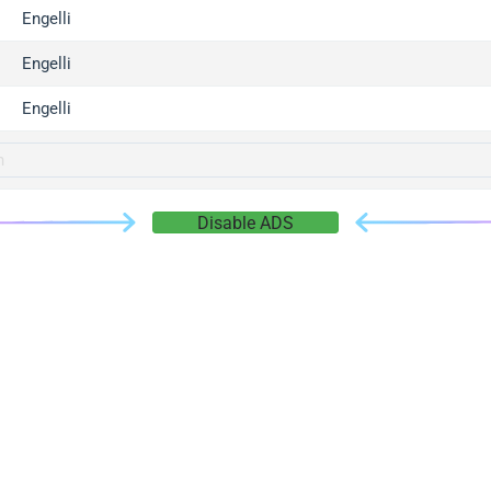
gger.com
Engelli
r.info
Engelli
gger.co
co
Engelli
su
gger.info
g.co
Disable ADS
gger.cn