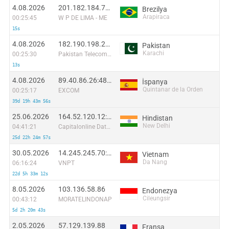
4.08.2026
201.182.184.71:54938
Brezilya
Arapiraca
00:25:45
W P DE LIMA - ME
15s
4.08.2026
182.190.198.244:26782
Pakistan
Karachi
00:25:30
Pakistan Telecommuication company limited
13s
4.08.2026
89.40.86.26:48864
İspanya
Quintanar de la Orden
00:25:17
EXCOM
39d 19h 43m 56s
25.06.2026
164.52.120.12:36491
Hindistan
New Delhi
04:41:21
Capitalonline Data Service (HK) Co
25d 22h 24m 57s
30.05.2026
14.245.245.70:34880
Vietnam
Da Nang
06:16:24
VNPT
22d 5h 33m 12s
8.05.2026
103.136.58.86
Endonezya
Cileungsir
00:43:12
MORATELINDONAP
5d 2h 20m 43s
2.05.2026
57.129.139.88
Fransa