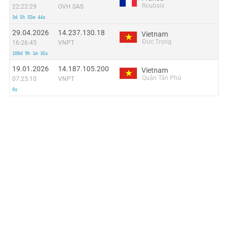
Roubaix
22:22:29
OVH SAS
3d 5h 55m 44s
29.04.2026
14.237.130.18
Vietnam
Đưc Trọng
16:26:45
VNPT
100d 9h 1m 35s
19.01.2026
14.187.105.200
Vietnam
Quận Tân Phú
07:25:10
VNPT
0s