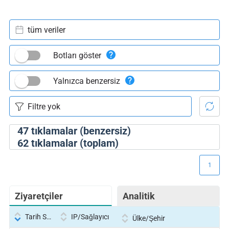
tüm veriler
Botları göster
Yalnızca benzersiz
47
tıklamalar (benzersiz)
62
tıklamalar (toplam)
1
Ziyaretçiler
Analitik
Tarih Saati
IP/Sağlayıcı
Ülke/Şehir