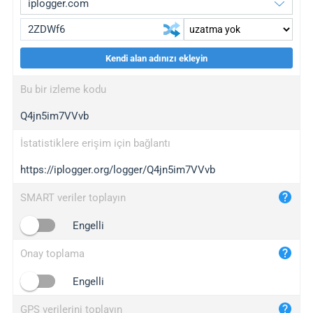
Kendi alan adınızı ekleyin
iplogger.org
upgrade
Bu bir izleme kodu
wl.gl
upgrade
Q4jn5im7VVvb
ed.tc
upgrade
bc.ax
upgrade
İstatistiklere erişim için bağlantı
https://iplogger.org/logger/Q4jn5im7VVvb
iplogger.com
maper.info
SMART veriler toplayın
iplogger.co
Engelli
2no.co
Onay toplama
yip.su
iplogger.info
Engelli
iplog.co
GPS verilerini toplayın