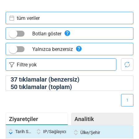
tüm veriler
Botları göster
Yalnızca benzersiz
37
tıklamalar (benzersiz)
50
tıklamalar (toplam)
1
Ziyaretçiler
Analitik
Tarih Saati
IP/Sağlayıcı
Ülke/Şehir