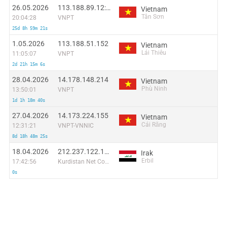
26.05.2026
113.188.89.12:58030
Vietnam
Tân Sơn
20:04:28
VNPT
25d 8h 59m 21s
1.05.2026
113.188.51.152
Vietnam
Lái Thiêu
11:05:07
VNPT
2d 21h 15m 6s
28.04.2026
14.178.148.214
Vietnam
Phù Ninh
13:50:01
VNPT
1d 1h 18m 40s
27.04.2026
14.173.224.155
Vietnam
Cái Răng
12:31:21
VNPT-VNNIC
8d 18h 48m 25s
18.04.2026
212.237.122.126
Irak
Erbil
17:42:56
Kurdistan Net Company for Computer and Internet Ltd.
0s