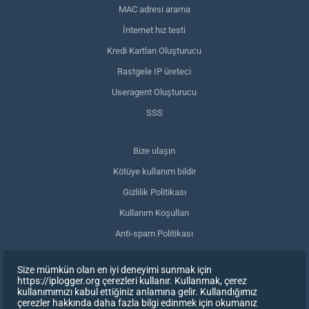
MAC adresi arama
İnternet hız testi
Kredi Kartları Oluşturucu
Rastgele IP üreteci
Useragent Oluşturucu
SSS
Bize ulaşın
Kötüye kullanım bildir
Gizlilik Politikası
Kullanım Koşulları
Anti-spam Politikası
GDPR Uyumluluğu
Size mümkün olan en iyi deneyimi sunmak için
Verilerimi sil
https://iplogger.org çerezleri kullanır. Kullanmak, çerez
kullanımımızı kabul ettiğiniz anlamına gelir. Kullandığımız
Onayınızı geri çekin
çerezler hakkında daha fazla bilgi edinmek için okumanız