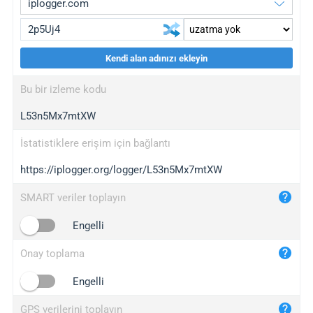
Kendi alan adınızı ekleyin
iplogger.org
upgrade
Bu bir izleme kodu
wl.gl
upgrade
L53n5Mx7mtXW
ed.tc
upgrade
bc.ax
upgrade
İstatistiklere erişim için bağlantı
https://iplogger.org/logger/L53n5Mx7mtXW
iplogger.com
maper.info
SMART veriler toplayın
iplogger.co
Engelli
2no.co
Onay toplama
yip.su
iplogger.info
Engelli
iplog.co
GPS verilerini toplayın