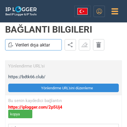
Best IP Logger & IP Tools
BAĞLANTI BILGILERI
Verileri dışa aktar
Yönlendirme URL'si
https://bdtk66.club/
Yönlendirme URL'sini düzenleme
Bu senin kaydedici bağlantın
https://iplogger.com/2p5Uj4
kopya