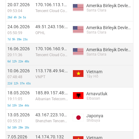
20.07.2026
170.106.113.159:56856
Amerika Birleşik Devletleri
Santa Clara
09:53:04
Tencent Cloud Computing (Beijing) Co
26d 4h 2m 5s
24.06.2026
49.51.243.156:51906
Amerika Birleşik Devletleri
Santa Clara
05:50:59
OPHL
7d 9h 39m 23s
16.06.2026
170.106.160.90:55988
Amerika Birleşik Devletleri
Santa Clara
20:11:36
Tencent Cloud Computing (Beijing) Co
6d 12h 22m 48s
10.06.2026
113.178.49.94:38076
Vietnam
Tây Hồ
07:48:48
VNPT
22d 12h 37m 43s
18.05.2026
185.89.157.48:56010
Arnavutluk
Elbasan
19:11:05
Albanian Telecommunications Union SH. P.K.
5d 15h 15m 44s
13.05.2026
43.167.223.108:49720
Japonya
Shibuya
03:55:21
Shenzhen Tencent Computer Systems Company Limited
5d 16h 28m 18s
7.05.2026
14.174.70.132
Vietnam