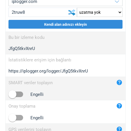
Kendi alan adınızı ekleyin
iplogger.org
upgrade
Bu bir izleme kodu
wl.gl
upgrade
JfgQ5tkvXnrU
ed.tc
upgrade
bc.ax
upgrade
İstatistiklere erişim için bağlantı
https://iplogger.org/logger/JfgQ5tkvXnrU
iplogger.com
maper.info
SMART veriler toplayın
iplogger.co
Engelli
2no.co
Onay toplama
yip.su
iplogger.info
Engelli
iplog.co
GPS verilerini toplayın