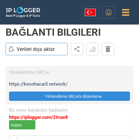
Best IP Logger & IP Tools
BAĞLANTI BILGILERI
Verileri dışa aktar
Yönlendirme URL'si
https://keonhacai5.network/
Yönlendirme URL'sini düzenleme
Bu senin kaydedici bağlantın
https://iplogger.com/2truw8
kopya