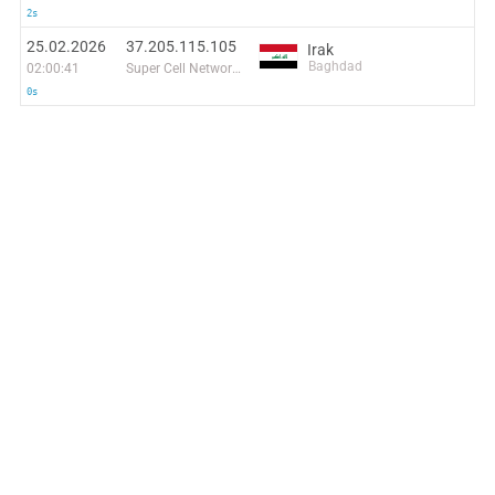
2s
25.02.2026
37.205.115.105
Irak
Baghdad
02:00:41
Super Cell Network for Internet Services LTD
0s