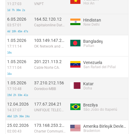
Hoi An
11:27:03
VNPT
1d 7h 30m 2s
6.05.2026
164.52.120.12
Hindistan
New Delhi
03:57:01
Capitalonline Data Service (HK) Co
4d 10h 45m 47s
1.05.2026
103.149.147.232
Bangladeş
Paltan
17:11:14
OK Network and Communications
10s
1.05.2026
201.221.113.2
Venezuela
San Rafael del Piñal
17:11:04
Cable Norte CA.
16s
1.05.2026
37.210.212.156
Katar
Doha
17:10:48
Ooredoo-MBB
19d 2h 33m 41s
12.04.2026
177.67.204.21
Brezilya
São João do Itaperiú
14:37:07
UNIFIQUE TELECOMUNICACOES S/A
46d 12h 36m 24s
25.02.2026
173.168.253.223
Amerika Birleşik Devletleri
Bradenton
02:00:43
Charter Communications