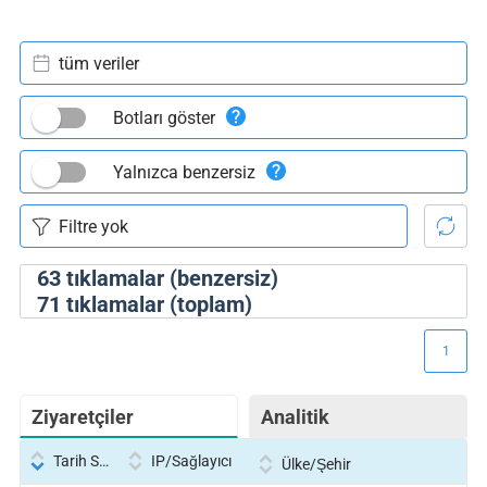
tüm veriler
Botları göster
Yalnızca benzersiz
63
tıklamalar (benzersiz)
71
tıklamalar (toplam)
1
Ziyaretçiler
Analitik
Tarih Saati
IP/Sağlayıcı
Ülke/Şehir