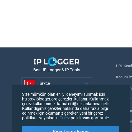
URL Kısal
Best IP Logger & IP Tools
Konum İzl
Türkçe
Telefon n
Size mümkün olan en iyi deneyimi sunmak için
Türkçe
https://iplogger.org çerezleri kullanır. Kullanmak,
İzleme Pi
çerez kullanımımızı kabul ettiğiniz anlamına gelir.
Kullandığımız çerezler hakkında daha fazla bilgi
URL denet
edinmek için okumanız gereken yeni bir çerez
politikası yayınladık.
Çerez
politikasını görüntüle
IP Sayaçl