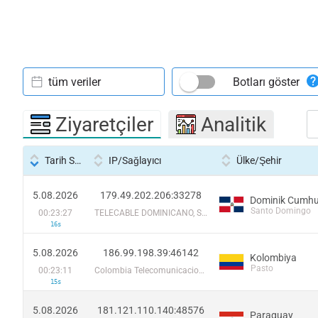
tüm veriler
Botları göster
Ziyaretçiler
Analitik
Tarih Saati
IP/Sağlayıcı
Ülke/Şehir
5.08.2026
179.49.202.206:33278
Dominik Cumhur
Santo Domingo
00:23:27
TELECABLE DOMINICANO, S.A.
16s
5.08.2026
186.99.198.39:46142
Kolombiya
Pasto
00:23:11
Colombia Telecomunicaciones S.a. ESP
15s
5.08.2026
181.121.110.140:48576
Paraguay