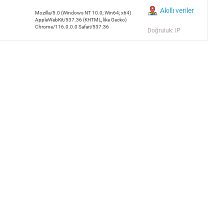
Akıllı veriler
Mozilla/5.0 (Windows NT 10.0; Win64; x64)
AppleWebKit/537.36 (KHTML, like Gecko)
Chrome/116.0.0.0 Safari/537.36
Doğruluk: IP