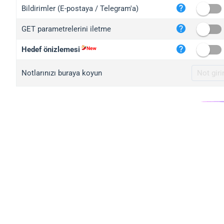
iplo
Bildirimler (E-postaya / Telegram'a)
mape
GET parametrelerini iletme
iplo
2no.
Hedef önizlemesi
yip.
Notlarınızı buraya koyun
iplo
iplo
iplo