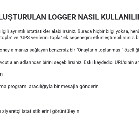
LUŞTURULAN LOGGER NASIL KULLANILI
gili ayrıntılı istatistikler alabilirsiniz. Burada hiçbir bilgi yoksa, 
topla" ve "GPS verilerini topla" ek seçeneğini etkinleştirebilirsiniz, 
nay almanızı sağlayan benzersiz bir "Onayların toplanması" özelliği
evcut alan adlarından birini seçebilirsiniz. Eski kaydedici URL'sinin 
ın
 programı aracılığıyla bir mesajla gönderin
 ziyaretçi istatistiklerini görüntüleyin