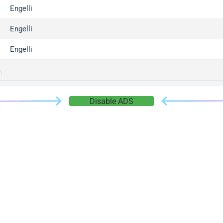
gger.com
Engelli
r.info
Engelli
gger.co
co
Engelli
su
gger.info
g.co
Disable ADS
gger.cn