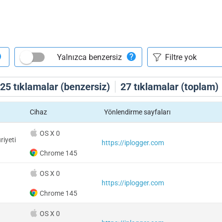
Yalnızca benzersiz
25
tıklamalar (benzersiz)
27
tıklamalar (toplam)
Cihaz
Yönlendirme sayfaları
OS X 0
iyeti
https://iplogger.com
Chrome 145
OS X 0
https://iplogger.com
Chrome 145
OS X 0