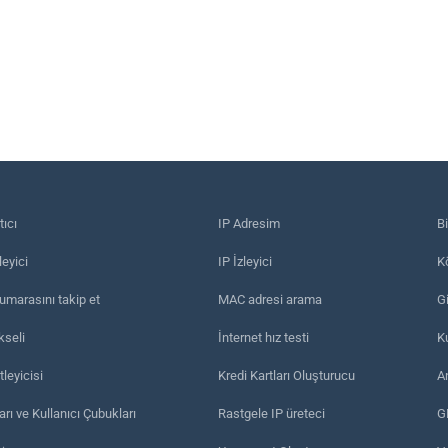
tıcı
IP Adresim
B
eyici
IP İzleyici
Kö
umarasını takip et
MAC adresi arama
Gi
kseli
İnternet hız testi
K
leyicisi
Kredi Kartları Oluşturucu
A
arı ve Kullanıcı Çubukları
Rastgele IP üreteci
G