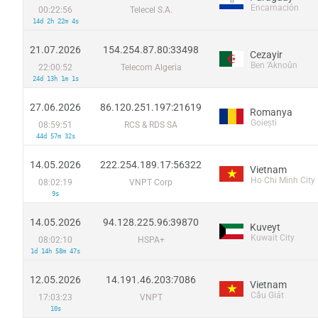
Encarnación
00:22:56
Telecel S.A.
14d 2h 22m 4s
21.07.2026
154.254.87.80:33498
Cezayir
Ben ’Aknoûn
22:00:52
Telecom Algeria
24d 13h 1m 1s
27.06.2026
86.120.251.197:21619
Romanya
Goiești
08:59:51
RCS & RDS SA
44d 57m 32s
14.05.2026
222.254.189.17:56322
Vietnam
Ho Chi Minh City
08:02:19
VNPT Corp
9s
14.05.2026
94.128.225.96:39870
Kuveyt
Kuwait City
08:02:10
HSPA+
1d 14h 58m 47s
12.05.2026
14.191.46.203:7086
Vietnam
Cầu Giát
17:03:23
VNPT
10s