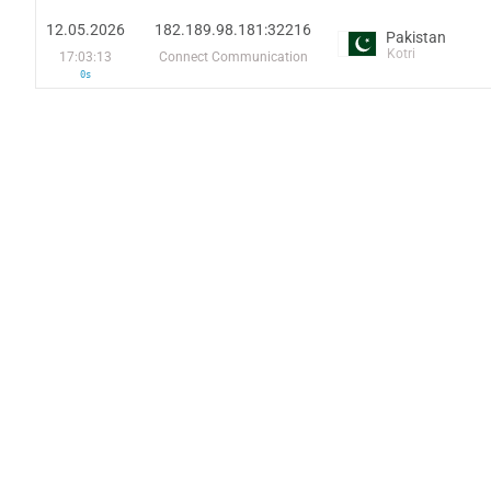
12.05.2026
182.189.98.181:32216
Pakistan
Kotri
17:03:13
Connect Communication
0s