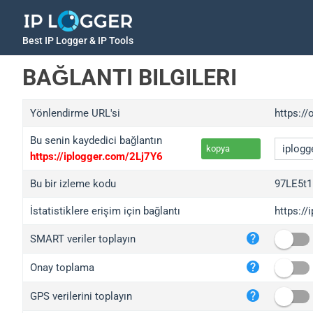
Best IP Logger & IP Tools
BAĞLANTI BILGILERI
Yönlendirme URL'si
https:/
Bu senin kaydedici bağlantın
kopya
https://iplogger.com/2Lj7Y6
Bu bir izleme kodu
97LE5t
İstatistiklere erişim için bağlantı
https:/
iplo
SMART veriler toplayın
wl.g
ed.t
Onay toplama
bc.a
GPS verilerini toplayın