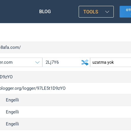
OT
BLOG
TOOLS
/o8afa.com/
1D9zYO
/iplogger.org/logger/97LE5t1D9zYO
gger.org
upgrade
Engelli
l
upgrade
c
upgrade
Engelli
x
upgrade
Engelli