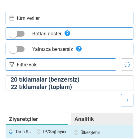
tüm veriler
Botları göster
Yalnızca benzersiz
20
tıklamalar (benzersiz)
22
tıklamalar (toplam)
1
Ziyaretçiler
Analitik
Tarih Saati
IP/Sağlayıcı
Ülke/Şehir