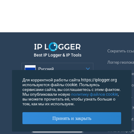
Сократить ссы
Best IP Logger & IP Tools
Логгер геолок
Русский
Отслеживание
Для корректной работы сайта https://iplogger.org
Русский
используются файлы cookie. Пользуясь
Невидимый ло
сервисами сайта, вы соглашаетесь с этим фактом.
Мы опубликовали новую
политику файлов cookie
,
Проверка URL
вы можете прочитать её, чтобы узнать больше о
том, как мы их используем.
IP Счетчики и
Принять и закрыть
Мой UserAgent
WHOIS инфор