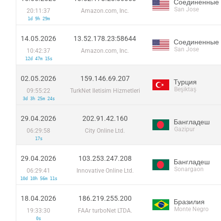
Соединенные
San Jose
20:11:37
Amazon.com, Inc.
1d 9h 29m
14.05.2026
13.52.178.23:58644
Соединенные
San Jose
10:42:37
Amazon.com, Inc.
12d 47m 15s
02.05.2026
159.146.69.207
Турция
Beşiktaş
09:55:22
TurkNet Iletisim Hizmetleri
3d 3h 25m 24s
29.04.2026
202.91.42.160
Бангладеш
Gazipur
06:29:58
City Online Ltd.
17s
29.04.2026
103.253.247.208
Бангладеш
Sonargaon
06:29:41
Innovative Online Ltd.
10d 10h 56m 11s
18.04.2026
186.219.255.200
Бразилия
Monte Negro
19:33:30
FAAr turboNet LTDA.
0s