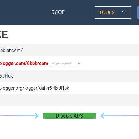
БЛОГ
TOOLS
КЕ
6bb.br.com/
/iplogger.com/6bbbrcom
IxJHuk
/iplogger.org/logger/duhn5HIxJHuk
Disable ADS