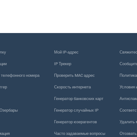
лку
Мой IP-адрес
Свяжитес
ации
IP Трекер
Сообщить
 телефонного номера
Проверить MAC адрес
Политика
ггер
Скорость интернета
Условия 
Генератор банковских карт
Антиспам
 Юзербары
Генератор случайных IP
Соответс
Генератор юзерагентов
Удалить 
мация
Часто задаваемые вопросы
Отозвать