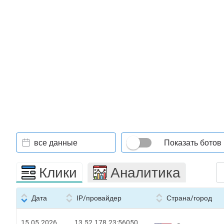
все данные
Показать ботов
Клики
Аналитика
Дата
IP/провайдер
Страна/город
15.05.2026
13.52.178.23:56050