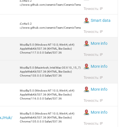
TerraCotta 0.2
https://www.github.com/ceramicTeam/CeramicTerracotta
Точность: IP
Smart data
TerraCotta 0.2
https://www.github.com/ceramicTeam/CeramicTerracotta
Точность: IP
More info
Mozilla/5.0 (Windows NT 10.0; Win64; x64)
AppleWebKit/537.36 (KHTML, like Gecko)
Chrome/117.0.0.0 Safari/537.36
Точность: IP
More info
Mozilla/5.0 (Macintosh; Intel Mac OS X 10_15_7)
AppleWebKit/537.36 (KHTML, like Gecko)
Chrome/133.0.0.0 Safari/537.36
Точность: IP
More info
Mozilla/5.0 (Windows NT 10.0; Win64; x64)
AppleWebKit/537.36 (KHTML, like Gecko)
Chrome/116.0.0.0 Safari/537.36
Точность: IP
More info
Mozilla/5.0 (Windows NT 10.0; Win64; x64)
IxJHuk/
AppleWebKit/537.36 (KHTML, like Gecko)
Chrome/135.0.0.0 Safari/537.36
Точность: IP