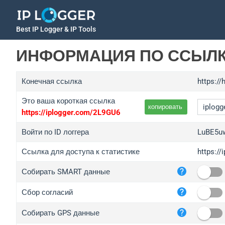
Best IP Logger & IP Tools
ИНФОРМАЦИЯ ПО ССЫЛ
Конечная ссылка
https://
Это ваша короткая ссылка
копировать
https://iplogger.com/2L9GU6
Войти по ID логгера
LuBE5u
Ссылка для доступа к статистике
https:/
iplo
Собирать SMART данные
wl.g
ed.t
Сбор согласий
bc.a
Собирать GPS данные