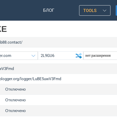
БЛОГ
TOOLS
КЕ
hb88.contact/
wV3Fmd
/iplogger.org/logger/LuBE5uwV3Fmd
gger.org
upgr
Отключено
l
upgr
c
upgr
Отключено
x
upgr
Отключено