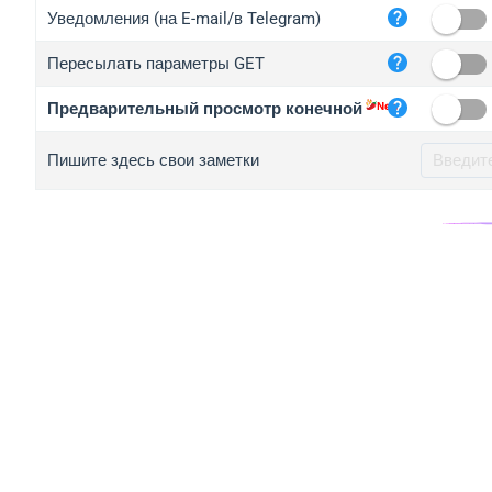
iplo
Уведомления (на E-mail/в Telegram)
mape
Пересылать параметры GET
iplo
2no.
Предварительный просмотр конечной
yip.
Пишите здесь свои заметки
iplo
iplo
iplo