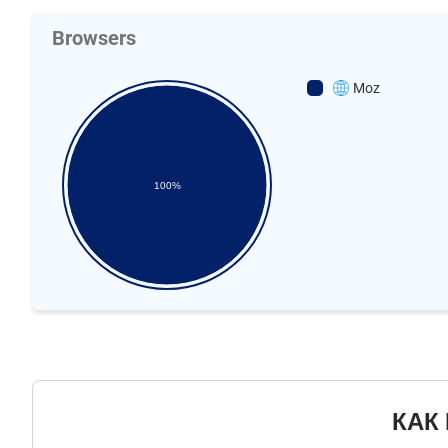
Browsers
Moz
100%
КАК