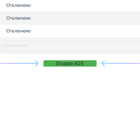
gger.com
Отключено
r.info
Отключено
gger.co
co
Отключено
su
gger.info
g.co
Disable ADS
gger.cn