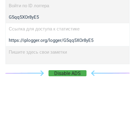
Войти по ID логгера
G5qq5XOr8yE5
Ссылка для доступа к статистике
https://iplogger.org/logger/G5qq5XOr8yE5
Пишите здесь свои заметки
Disable ADS