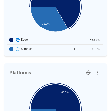
33.3%
Edge
2
66.67%
Semrush
1
33.33%
Platforms
66.7%