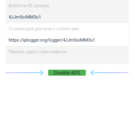
Войти по ID логгера
4JJm5oiMM3u1
Ссылка для доступа к статистике
https://iplogger.org/logger/4JJm5oiMM3u1
Пишите здесь свои заметки
Disable ADS