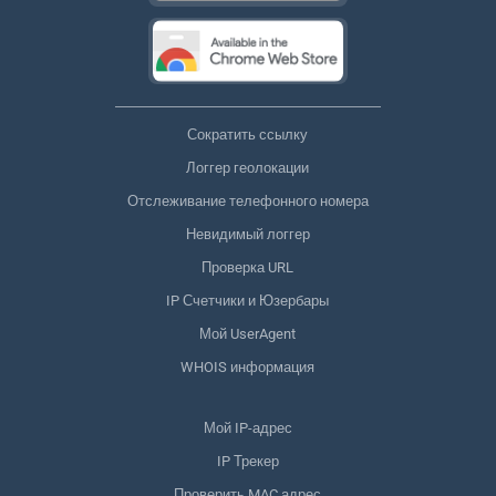
Сократить ссылку
Логгер геолокации
Отслеживание телефонного номера
Невидимый логгер
Проверка URL
IP Счетчики и Юзербары
Мой UserAgent
WHOIS информация
Мой IP-адрес
IP Трекер
Проверить MAC адрес