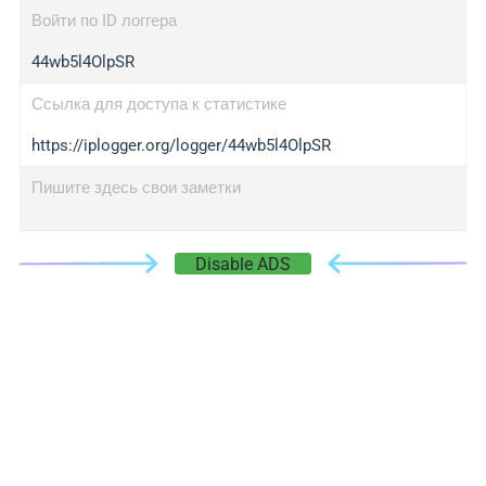
Войти по ID логгера
44wb5l4OlpSR
Ссылка для доступа к статистике
https://iplogger.org/logger/44wb5l4OlpSR
Пишите здесь свои заметки
Disable ADS