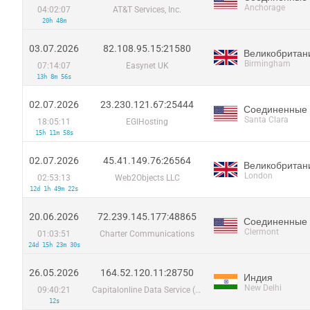
Anchorage
04:02:07
AT&T Services, Inc.
20h 48m
03.07.2026
82.108.95.15:21580
Великобритан
Birmingham
07:14:07
Easynet UK
13h 8m 56s
02.07.2026
23.230.121.67:25444
Соединенные
Santa Clara
18:05:11
EGIHosting
15h 11m 58s
02.07.2026
45.41.149.76:26564
Великобритан
London
02:53:13
Web2Objects LLC
12d 1h 49m 22s
20.06.2026
72.239.145.177:48865
Соединенные
Clermont
01:03:51
Charter Communications
24d 15h 23m 30s
26.05.2026
164.52.120.11:28750
Индия
New Delhi
09:40:21
Capitalonline Data Service (HK) Co
12s