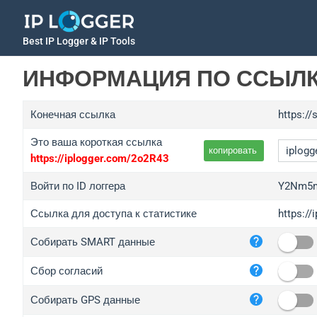
Best IP Logger & IP Tools
ИНФОРМАЦИЯ ПО ССЫЛ
Конечная ссылка
https://
Это ваша короткая ссылка
копировать
https://iplogger.com/2o2R43
Войти по ID логгера
Y2Nm5
Ссылка для доступа к статистике
https:/
iplo
Собирать SMART данные
wl.g
ed.t
Сбор согласий
bc.a
Собирать GPS данные