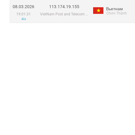
08.03.2026
113.174.19.155
Вьетнам
Chơn Thành
19:01:31
VietNam Post and Telecom Corporation
41s