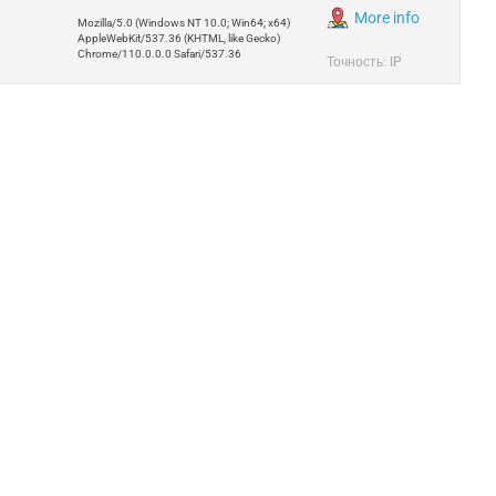
More info
Mozilla/5.0 (Windows NT 10.0; Win64; x64)
AppleWebKit/537.36 (KHTML, like Gecko)
Chrome/110.0.0.0 Safari/537.36
Точность: IP