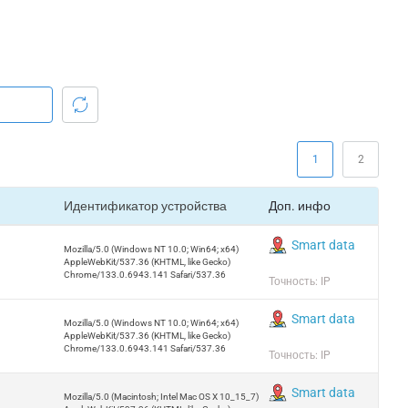
1
2
Идентификатор устройства
Доп. инфо
Smart data
Mozilla/5.0 (Windows NT 10.0; Win64; x64)
AppleWebKit/537.36 (KHTML, like Gecko)
Chrome/133.0.6943.141 Safari/537.36
Точность: IP
Smart data
Mozilla/5.0 (Windows NT 10.0; Win64; x64)
AppleWebKit/537.36 (KHTML, like Gecko)
Chrome/133.0.6943.141 Safari/537.36
Точность: IP
Smart data
Mozilla/5.0 (Macintosh; Intel Mac OS X 10_15_7)