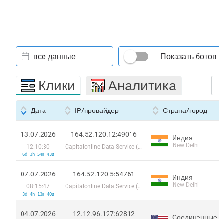
все данные
Показать ботов
Клики
Аналитика
Дата
IP/провайдер
Страна/город
13.07.2026
164.52.120.12:49016
Индия
New Delhi
12:10:30
Capitalonline Data Service (HK) Co
6d 3h 54m 43s
07.07.2026
164.52.120.5:54761
Индия
New Delhi
08:15:47
Capitalonline Data Service (HK) Co
3d 4h 13m 40s
04.07.2026
12.12.96.127:62812
Соединенные