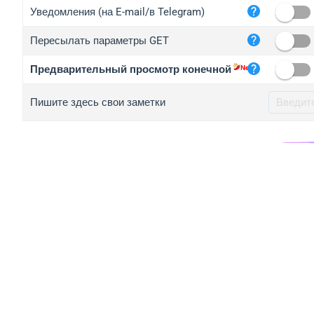
iplo
Уведомления (на E-mail/в Telegram)
mape
Пересылать параметры GET
iplo
2no.
Предварительный просмотр конечной
yip.
Пишите здесь свои заметки
iplo
iplo
iplo