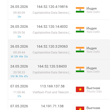
26.05.2026
164.52.120.4:19816
Индия
New Delhi
09:40:09
Capitalonline Data Service (HK) Co
13s
26.05.2026
164.52.120.14:4032
Индия
New Delhi
09:39:56
Capitalonline Data Service (HK) Co
12s
26.05.2026
164.52.120.3:29363
Индия
New Delhi
09:39:44
Capitalonline Data Service (HK) Co
1d 12h 41m 11s
24.05.2026
164.52.120.5:8433
Индия
New Delhi
20:58:33
Capitalonline Data Service (HK) Co
17d 9h 57m 47s
07.05.2026
113.169.137.58
Вьетнам
Phước Dân
11:00:46
VietNam Post and Telecom Corporation
17s
07.05.2026
14.191.71.138
Вьетнам