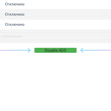
gger.com
Отключено
r.info
Отключено
gger.co
co
Отключено
su
gger.info
g.co
Disable ADS
gger.cn