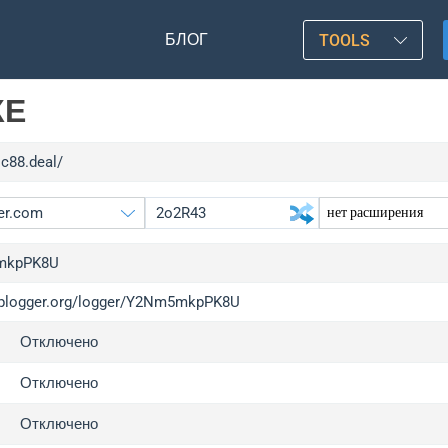
БЛОГ
TOOLS
КЕ
sc88.deal/
mkpPK8U
/iplogger.org/logger/Y2Nm5mkpPK8U
gger.org
upgr
Отключено
l
upgr
c
upgr
Отключено
x
upgr
Отключено