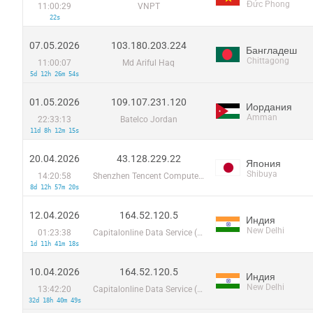
Đức Phong
11:00:29
VNPT
22s
07.05.2026
103.180.203.224
Бангладеш
Chittagong
11:00:07
Md Ariful Haq
5d 12h 26m 54s
01.05.2026
109.107.231.120
Иордания
Amman
22:33:13
Batelco Jordan
11d 8h 12m 15s
20.04.2026
43.128.229.22
Япония
Shibuya
14:20:58
Shenzhen Tencent Computer Systems Company Limited
8d 12h 57m 20s
12.04.2026
164.52.120.5
Индия
New Delhi
01:23:38
Capitalonline Data Service (HK) Co
1d 11h 41m 18s
10.04.2026
164.52.120.5
Индия
New Delhi
13:42:20
Capitalonline Data Service (HK) Co
32d 18h 40m 49s