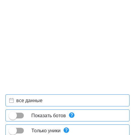
все данные
Показать ботов
Только уники