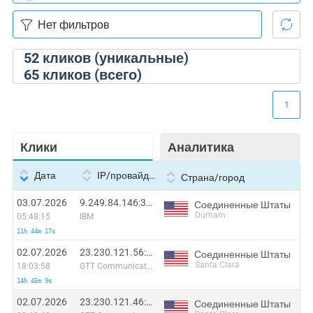
52
кликов (уникальные)
65
кликов (всего)
1
Клики
Аналитика
Дата
IP/провайдер
Страна/город
03.07.2026
9.249.84.146:35918
Соединенные Штаты
Durham
05:48:15
IBM
11h 44m 17s
02.07.2026
23.230.121.56:57250
Соединенные Штаты
Santa Clara
18:03:58
GTT Communications Inc.
14h 45m 9s
02.07.2026
23.230.121.46:42856
Соединенные Штаты