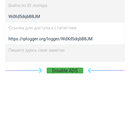
Войти по ID логгера
WdXd5dqbB8JM
Ссылка для доступа к статистике
https://iplogger.org/logger/WdXd5dqbB8JM
Пишите здесь свои заметки
Disable ADS