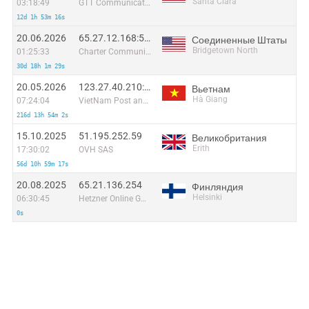
Santa Clara
03:18:49
GTT Communications Inc.
12d 1h 53m 16s
20.06.2026
65.27.12.168:58965
Соединенные Штаты
Bridgetown North
01:25:33
Charter Communications
30d 18h 1m 29s
20.05.2026
123.27.40.210:49375
Вьетнам
Hà Giang
07:24:04
VietNam Post and Telecom Corporation
216d 13h 54m 2s
15.10.2025
51.195.252.59
Великобритания
Erith
17:30:02
OVH SAS
56d 10h 59m 17s
20.08.2025
65.21.136.254
Финляндия
Helsinki
06:30:45
Hetzner Online GmbH
0s