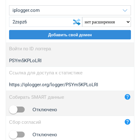
Добавить свой домен
iplogger.org
upgrade
Войти по ID логгера
wl.gl
upgrade
PSYm5KPLoLRI
ed.tc
upgrade
bc.ax
upgrade
Ссылка для доступа к статистике
https://iplogger.org/logger/PSYm5KPLoLRI
iplogger.com
maper.info
Собирать SMART данные
iplogger.co
Отключено
2no.co
Сбор согласий
yip.su
iplogger.info
Отключено