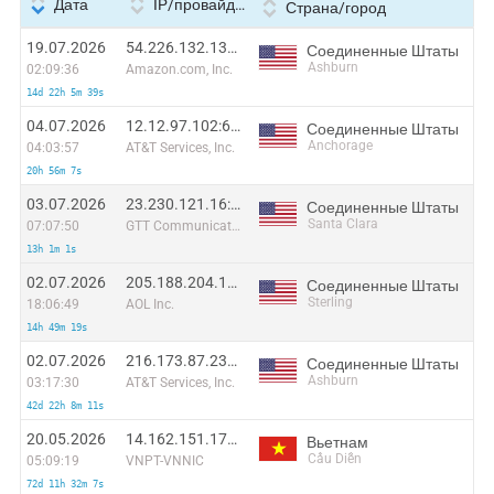
Дата
IP/провайдер
Страна/город
19.07.2026
54.226.132.137:37426
Соединенные Штаты
Ashburn
02:09:36
Amazon.com, Inc.
14d 22h 5m 39s
04.07.2026
12.12.97.102:64930
Соединенные Штаты
Anchorage
04:03:57
AT&T Services, Inc.
20h 56m 7s
03.07.2026
23.230.121.16:54002
Соединенные Штаты
Santa Clara
07:07:50
GTT Communications Inc.
13h 1m 1s
02.07.2026
205.188.204.15:8324
Соединенные Штаты
Sterling
18:06:49
AOL Inc.
14h 49m 19s
02.07.2026
216.173.87.231:56976
Соединенные Штаты
Ashburn
03:17:30
AT&T Services, Inc.
42d 22h 8m 11s
20.05.2026
14.162.151.179:44013
Вьетнам
Cầu Diễn
05:09:19
VNPT-VNNIC
72d 11h 32m 7s