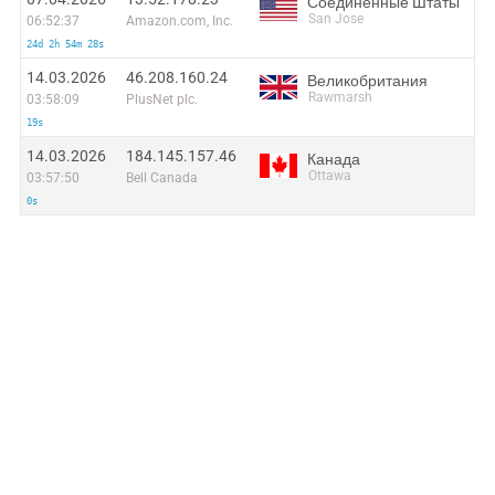
Соединенные Штаты
San Jose
06:52:37
Amazon.com, Inc.
24d 2h 54m 28s
14.03.2026
46.208.160.24
Великобритания
Rawmarsh
03:58:09
PlusNet plc.
19s
14.03.2026
184.145.157.46
Канада
Ottawa
03:57:50
Bell Canada
0s