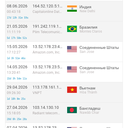
08.06.2026
164.52.120.5:19383
Индия
New Delhi
00:43:18
Capitalonline Data Service (HK) Co
17d 13h 31m 59s
21.05.2026
191.242.119.174:52930
Бразилия
Montes Claros
11:11:19
Plim Telecomunicacoes Ltda-me
5d 17h 58m 52s
15.05.2026
13.52.178.23:41760
Соединенные Штаты
San Jose
17:12:27
Amazon.com, Inc.
1d 3h 51m 46s
14.05.2026
13.52.178.23:55320
Соединенные Штаты
San Jose
13:20:41
Amazon.com, Inc.
15d 3h 54m 11s
29.04.2026
113.178.161.169
Вьетнам
Hòa Thành
09:26:30
VNPT
1d 18h 8m 25s
27.04.2026
103.14.130.10
Бангладеш
Nawāb Char
15:18:05
Radiant telecommunications
20d 8h 25m 28s
07.04.2026
13.52.178.23