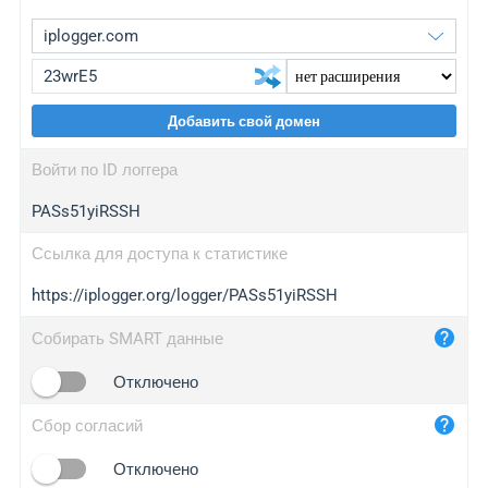
Добавить свой домен
iplogger.org
upgrade
Войти по ID логгера
wl.gl
upgrade
PASs51yiRSSH
ed.tc
upgrade
bc.ax
upgrade
Ссылка для доступа к статистике
https://iplogger.org/logger/PASs51yiRSSH
iplogger.com
maper.info
Собирать SMART данные
iplogger.co
Отключено
2no.co
Сбор согласий
yip.su
iplogger.info
Отключено