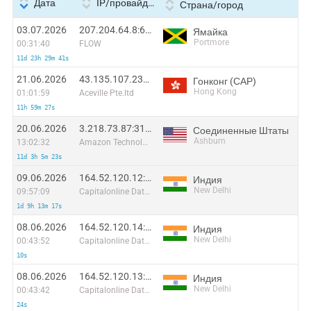
Дата
IP/провайдер
Страна/город
03.07.2026
207.204.64.8:65090
Ямайка
Portmore
00:31:40
FLOW
11d 23h 29m 41s
21.06.2026
43.135.107.233:48183
Гонконг (САР)
Hong Kong
01:01:59
Aceville Pte.ltd
11h 59m 27s
20.06.2026
3.218.73.87:31800
Соединенные Штаты
Ashburn
13:02:32
Amazon Technologies Inc.
11d 3h 5m 23s
09.06.2026
164.52.120.12:8896
Индия
New Delhi
09:57:09
Capitalonline Data Service (HK) Co
1d 9h 13m 17s
08.06.2026
164.52.120.14:13713
Индия
New Delhi
00:43:52
Capitalonline Data Service (HK) Co
10s
08.06.2026
164.52.120.13:60124
Индия
New Delhi
00:43:42
Capitalonline Data Service (HK) Co
24s