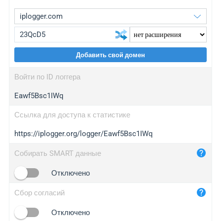
Добавить свой домен
iplogger.org
upgrade
Войти по ID логгера
wl.gl
upgrade
Eawf5Bsc1IWq
ed.tc
upgrade
bc.ax
upgrade
Ссылка для доступа к статистике
https://iplogger.org/logger/Eawf5Bsc1IWq
iplogger.com
maper.info
Собирать SMART данные
iplogger.co
Отключено
2no.co
Сбор согласий
yip.su
iplogger.info
Отключено