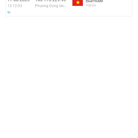
Вьетнам
Hanoi
13:12:03
Phuong Dong technology solution company limited
0s