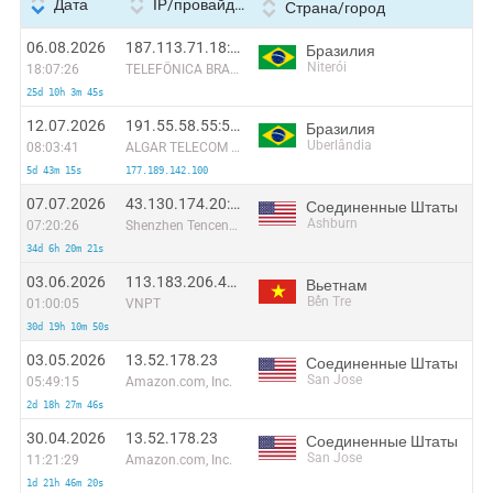
Дата
IP/провайдер
Страна/город
06.08.2026
187.113.71.18:58384
Бразилия
Niterói
18:07:26
TELEFÔNICA BRASIL S.A
25d 10h 3m 45s
12.07.2026
191.55.58.55:55602
Бразилия
Uberlândia
08:03:41
ALGAR TELECOM S/A
5d 43m 15s
177.189.142.100
07.07.2026
43.130.174.20:34787
Соединенные Штаты
Ashburn
07:20:26
Shenzhen Tencent Computer Systems Company Limited
34d 6h 20m 21s
03.06.2026
113.183.206.46:56048
Вьетнам
Bến Tre
01:00:05
VNPT
30d 19h 10m 50s
03.05.2026
13.52.178.23
Соединенные Штаты
San Jose
05:49:15
Amazon.com, Inc.
2d 18h 27m 46s
30.04.2026
13.52.178.23
Соединенные Штаты
San Jose
11:21:29
Amazon.com, Inc.
1d 21h 46m 20s