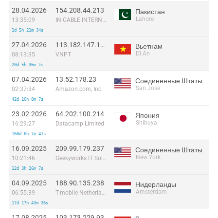
28.04.2026
154.208.44.213
Пакистан
Lahore
13:35:09
IN CABLE INTERNET PRIVATE LIMITED
1d 5h 21m 34s
27.04.2026
113.182.147.121
Вьетнам
Dĩ An
08:13:35
VNPT
20d 5h 36m 1s
07.04.2026
13.52.178.23
Соединенные Штаты
San Jose
02:37:34
Amazon.com, Inc.
42d 10h 8m 7s
23.02.2026
64.202.100.214
Япония
Shibuya
16:29:27
Datacamp Limited
160d 6h 7m 41s
16.09.2025
209.99.179.237
Соединенные Штаты
New York
10:21:46
Geekyworks IT Solutions Pvt Ltd
12d 3h 26m 7s
04.09.2025
188.90.135.238
Нидерланды
Amsterdam
06:55:39
T-mobile Netherlands
17d 17h 43m 36s
17.08.2025
103.173.229.93