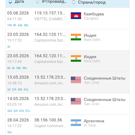
Дата
IP/провайдер
Страна/город
05.08.2026
119.13.157.138:2425
Камбоджа
Dangkao
04:11:30
VIETTEL (CAMBODIA) PTE., LTD
73d 8h 53m 38s
23.05.2026
164.52.120.11:55329
Индия
New Delhi
19:17:52
Capitalonline Data Service (HK) Co
3s
23.05.2026
164.52.120.11:57943
Индия
New Delhi
19:17:49
Capitalonline Data Service (HK) Co
8d 2h 39m 39s
15.05.2026
13.52.178.23:33848
Соединенные Штаты
San Jose
16:38:10
Amazon.com, Inc.
1d 11h 32m 51s
14.05.2026
13.52.178.23:37226
Соединенные Штаты
San Jose
05:05:19
Amazon.com, Inc.
15d 12h 47m 57s
28.04.2026
38.156.100.36
Аргентина
El Talar
16:17:22
Cogent Communications
15s