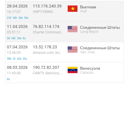
28.04.2026
113.176.240.39
Вьетнам
Huế
16:17:07
VNPT-VNNIC
17d 10h 25m 56s
11.04.2026
76.82.114.174
Соединенные Штаты
Long Beach
05:51:11
Charter Communications
3d 16h 25m 6s
07.04.2026
13.52.178.23
Соединенные Штаты
San Jose
13:26:05
Amazon.com, Inc.
30d 1h 42m 25s
08.03.2026
190.72.82.207
Венесуэла
Caracas
11:43:40
CANTV Servicios, Venezuela
0s