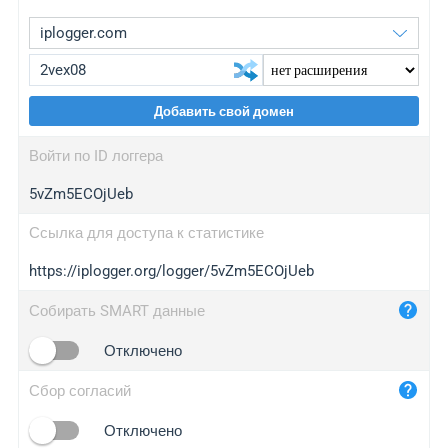
Добавить свой домен
iplogger.org
upgrade
Войти по ID логгера
wl.gl
upgrade
5vZm5ECOjUeb
ed.tc
upgrade
bc.ax
upgrade
Ссылка для доступа к статистике
https://iplogger.org/logger/5vZm5ECOjUeb
iplogger.com
maper.info
Собирать SMART данные
iplogger.co
Отключено
2no.co
Сбор согласий
yip.su
iplogger.info
Отключено