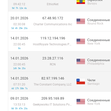
Burayu
09:42:12
EthioNet
9d 7h 12m 4s
20.01.2026
67.48.90.172
Соединенные
Round Rock
02:30:08
Charter Communications Inc
5d 4h 29m 23s
14.01.2026
119.12.194.196
Соединенные
New York
22:00:45
HostRoyale Technologies Pvt Ltd
0s
14.01.2026
23.28.27.116
Соединенные
Philadelphia
22:00:45
RCN
14h 9m 25s
14.01.2026
82.97.199.146
Чили
Santiago
07:51:20
The Constant Company, LLC
4d 17h 58m 7s
09.01.2026
209.95.169.89
Соединенные
New York
13:53:13
Geekyworks IT Solutions Pvt Ltd
8d 5h 47m 23s